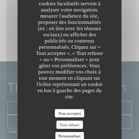
cookies facultatifs servent à
analyser votre navigation,
mesurer l'audience du site,
proposer des fonctionnalités
(ex : en lien avec les réseaux
sociaux) ou afficher des
publicités ou contenus
personnalisés. Cliquez sur «
The Friendly Kitchen
Tout accepter », « Tout refuser
» ou « Personnaliser » pour
gérer vos préférences. Vous
pouvez modifier vos choix à
tout moment en cliquant sur
The Friendly Kitchen
l'icône représentant un cookie
en bas à gauche des pages du
site.
RÉSERVER
Tout accepter
NEWSLETTER
Tout refuser
Cartes & Menus
Personnaliser