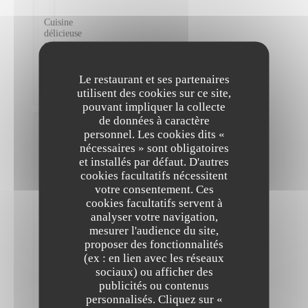
Cuisine
délicieuse
et
très
bien
préparée
Le restaurant et ses partenaires
!
utilisent des cookies sur ce site,
pouvant impliquer la collecte
de données à caractère
Victoire
personnel. Les cookies dits «
D
nécessaires » sont obligatoires
2026-
et installés par défaut. D'autres
08-04
-
cookies facultatifs nécessitent
21:30 -
Couverts
votre consentement. Ces
2
cookies facultatifs servent à
Service
:
5
/5
Ambiance
analyser votre navigation,
:
5
/5
Cuisine
mesurer l'audience du site,
:
5
/5
Qualité /
Prix
:
4
/5
proposer des fonctionnalités
(ex : en lien avec les réseaux
sociaux) ou afficher des
Très
publicités ou contenus
bon
personnalisés. Cliquez sur «
et
The Friendly Kitchen