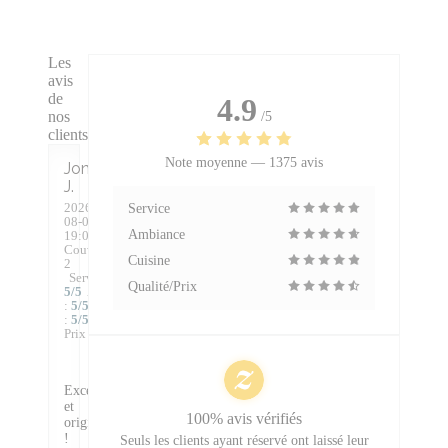
Les
avis
de
4.9
nos
/5
clients
Note moyenne —
1375 avis
Jonathan
J
2026-
Service
08-08
-
Ambiance
19:00 -
Couverts
Cuisine
2
Service
:
Qualité/Prix
5
/5
Ambiance
:
5
/5
Cuisine
:
5
/5
Qualité /
Prix
:
5
/5
Excellent
et
100% avis vérifiés
original
!
Seuls les clients ayant réservé ont laissé leur