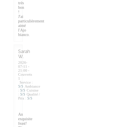
très
bon
!
J'ai
particulièrement
aimé
l'Ajo
bianco.
Sarah
W
2026-
07-11
-
21:00 -
Couverts
1
Service
:
5
/5
Ambiance
:
5
/5
Cuisine
:
5
/5
Qualité /
Prix
:
5
/5
An
exquisite
feast!