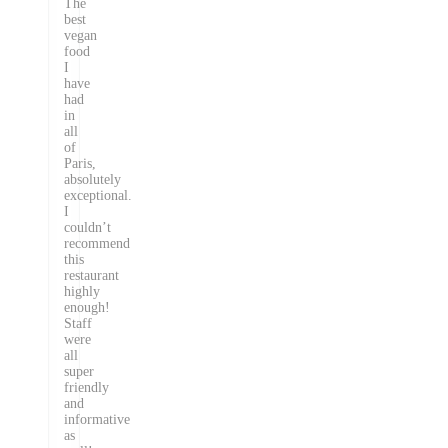
The
best
vegan
food
I
have
had
in
all
of
Paris,
absolutely
exceptional.
I
couldn’t
recommend
this
restaurant
highly
enough!
Staff
were
all
super
friendly
and
informative
as