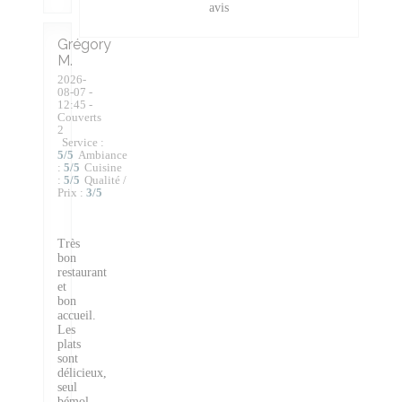
avis
Grégory
M
2026-
08-07
-
12:45 -
Couverts
2
Service
:
5
/5
Ambiance
:
5
/5
Cuisine
:
5
/5
Qualité /
Prix
:
3
/5
Très
bon
restaurant
et
bon
accueil.
Les
plats
sont
délicieux,
seul
bémol