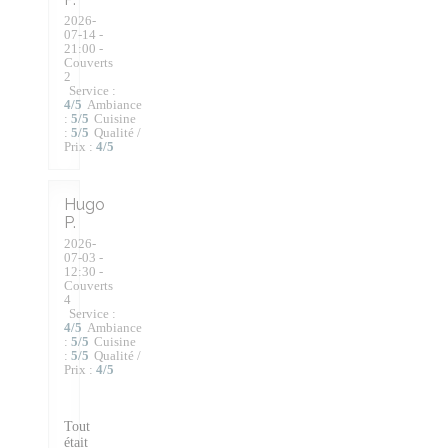
2026-
07-14
-
21:00 -
Couverts
2
Service
:
4
/5
Ambiance
:
5
/5
Cuisine
:
5
/5
Qualité /
Prix
:
4
/5
Hugo
P
2026-
07-03
-
12:30 -
Couverts
4
Service
:
4
/5
Ambiance
:
5
/5
Cuisine
:
5
/5
Qualité /
Prix
:
4
/5
Tout
était