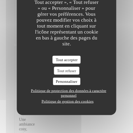
Tout accepter », « Tout refuser
original,
» ou « Personnaliser » pour
mais
ce
gérer vos préférences. Vous
n’est
pouvez modifier vos choix à
pas
tout moment en cliquant sur
pas
l'icône représentant un cookie
assez
copieux
en bas à gauche des pages du
site.
Madeleine
L
Tout accepter
2026-
07-18
-
Tout refuser
19:00 -
Couverts
Personnaliser
2
Service
:
5
/5
Ambiance
Politique de protection des données à caractère
:
5
/5
Cuisine
personnel
:
5
/5
Qualité /
Politique de gestion des cookies
Prix
:
5
/5
Une
ambiance
cosy,