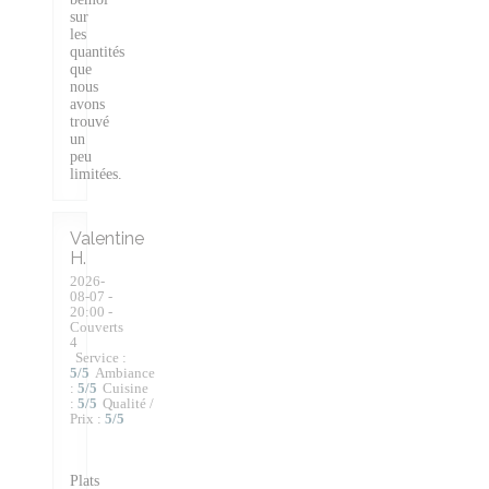
sur
les
quantités
que
nous
avons
trouvé
un
peu
limitées.
Valentine
H
2026-
08-07
-
20:00 -
Couverts
4
Service
:
5
/5
Ambiance
:
5
/5
Cuisine
:
5
/5
Qualité /
Prix
:
5
/5
Plats