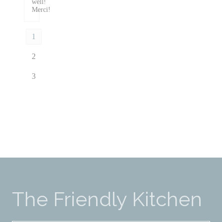
well!
Merci!
1
2
3
The Friendly Kitchen