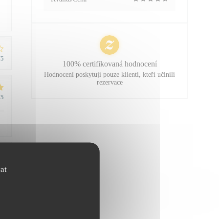
/5
100% certifikovaná hodnocení
Hodnocení poskytují pouze klienti, kteří učinili
rezervace
/5
/5
at