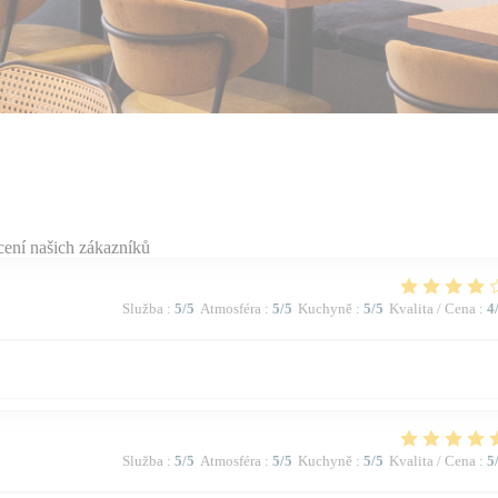
ení našich zákazníků
Služba
:
5
/5
Atmosféra
:
5
/5
Kuchyně
:
5
/5
Kvalita / Cena
:
4
Služba
:
5
/5
Atmosféra
:
5
/5
Kuchyně
:
5
/5
Kvalita / Cena
:
5