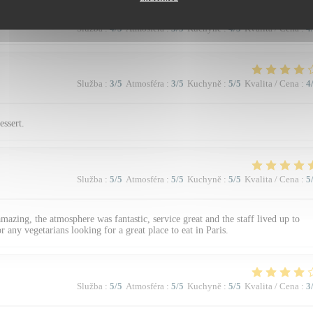
Služba
:
4
/5
Atmosféra
:
3
/5
Kuchyně
:
4
/5
Kvalita / Cena
:
4
Služba
:
3
/5
Atmosféra
:
3
/5
Kuchyně
:
5
/5
Kvalita / Cena
:
4
essert.
Služba
:
5
/5
Atmosféra
:
5
/5
Kuchyně
:
5
/5
Kvalita / Cena
:
5
azing, the atmosphere was fantastic, service great and the staff lived up to
 any vegetarians looking for a great place to eat in Paris.
Služba
:
5
/5
Atmosféra
:
5
/5
Kuchyně
:
5
/5
Kvalita / Cena
:
3