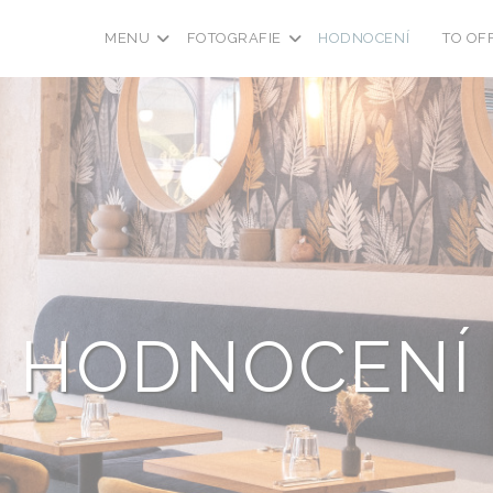
MENU
FOTOGRAFIE
HODNOCENÍ
TO OF
((OTEVŘE
HODNOCENÍ