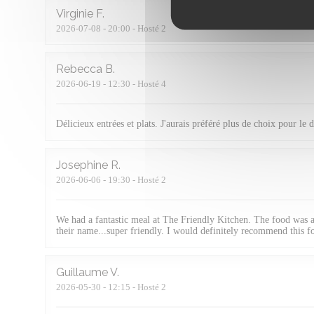
Virginie
F
2026-07-08
- 20:00 - Hosté 2
Rebecca
B
2026-06-19
- 12:30 - Hosté 4
Délicieux entrées et plats. J'aurais préféré plus de choix pour le d
Josephine
R
2026-06-06
- 19:30 - Hosté 2
We had a fantastic meal at The Friendly Kitchen. The food was am
their name...super friendly. I would definitely recommend this for
Guillaume
V
2026-05-30
- 12:15 - Hosté 2