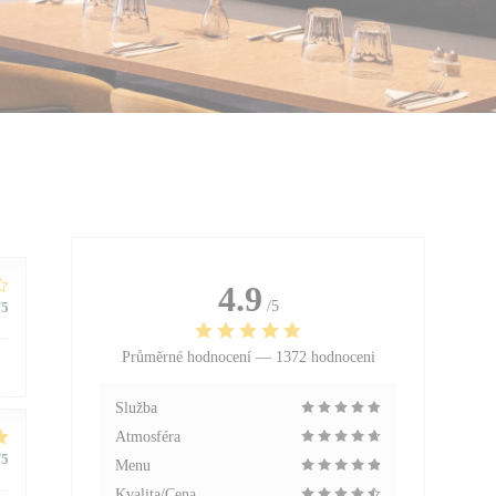
4.9
/5
/5
Průměrné hodnocení —
1372 hodnoceni
Služba
Atmosféra
/5
Menu
Kvalita/Cena