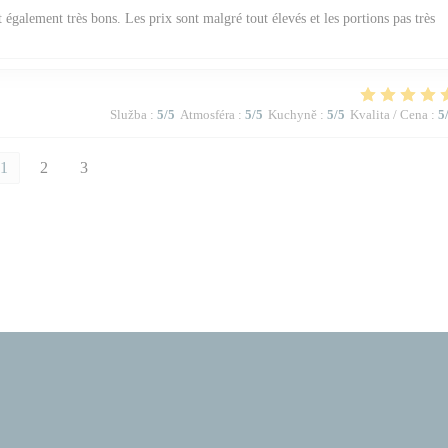
t également très bons. Les prix sont malgré tout élevés et les portions pas très
Služba
:
5
/5
Atmosféra
:
5
/5
Kuchyně
:
5
/5
Kvalita / Cena
:
5
1
2
3