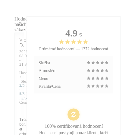
Hodnocení
našich
zákazníků
4.9
/5
Victoire
D
Průměrné hodnocení —
1372 hodnoceni
2026-
08-04
-
Služba
21:30
-
Atmosféra
Hosté
2
Menu
Služba
:
5
/5
Atmosféra
Kvalita/Cena
:
5
/5
Kuchyně
:
5
/5
Kvalita /
Cena
:
4
/5
Très
bon
100% certifikovaná hodnocení
et
Hodnocení poskytují pouze klienti, kteří
original,