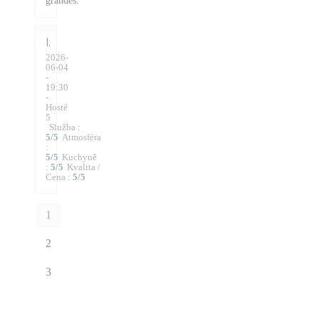
grandes.
I
2026-
06-04
-
19:30
-
Hosté
5
Služba
:
5
/5
Atmosféra
:
5
/5
Kuchyně
:
5
/5
Kvalita /
Cena
:
5
/5
1
2
3