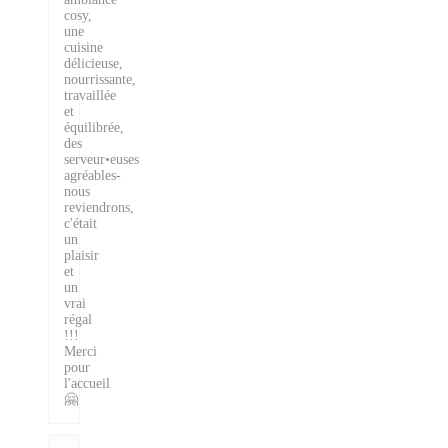
cosy,
une
cuisine
délicieuse,
nourrissante,
travaillée
et
équilibrée,
des
serveur•euses
agréables-
nous
reviendrons,
c'était
un
plaisir
et
un
vrai
régal
!!!
Merci
pour
l'accueil
🤗