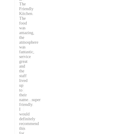
The
Friendly
Kitchen.
The
food
was
amazing,
the
atmosphere
was
fantastic,
service
great
and
the
staff
lived
up
to
their
name...super
friendly.
I
would
definitely
recommend
this
for