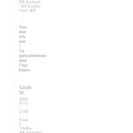
5
/5
Kuchyně
:
5
/5
Kvalita /
Cena
:
4
/5
Tout
était
très
bon
!
J'ai
particulièrement
aimé
l'Ajo
bianco.
Sarah
W
2026-
07-11
-
21:00
-
Hosté
1
Služba
:
5
/5
Atmosféra