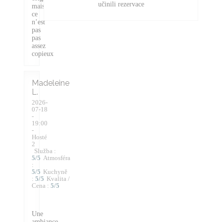
učinili rezervace
mais
ce
n’est
pas
pas
assez
copieux
Madeleine
L
2026-
07-18
-
19:00
-
Hosté
2
Služba
:
5
/5
Atmosféra
:
5
/5
Kuchyně
:
5
/5
Kvalita /
Cena
:
5
/5
Une
ambiance