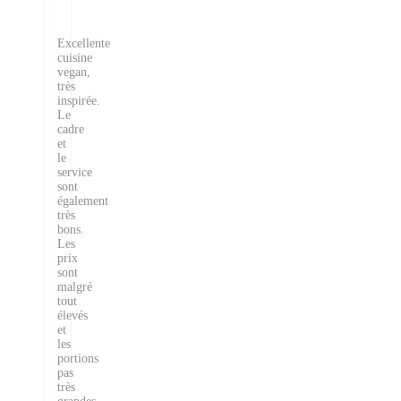
Excellente
cuisine
vegan,
très
inspirée.
Le
cadre
et
le
service
sont
également
très
bons.
Les
prix
sont
malgré
tout
élevés
et
les
portions
pas
très