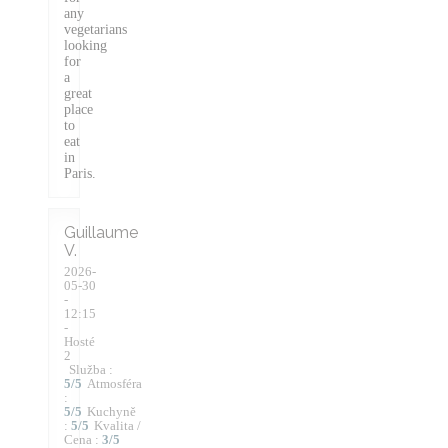
any
vegetarians
looking
for
a
great
place
to
eat
in
Paris.
Guillaume
V
2026-
05-30
-
12:15
-
Hosté
2
Služba
:
5
/5
Atmosféra
:
5
/5
Kuchyně
:
5
/5
Kvalita /
Cena
:
3
/5