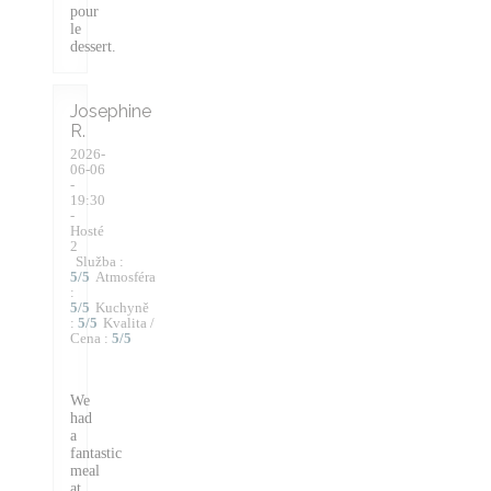
pour
le
dessert.
Josephine
R
2026-
06-06
-
19:30
-
Hosté
2
Služba
:
5
/5
Atmosféra
:
5
/5
Kuchyně
:
5
/5
Kvalita /
Cena
:
5
/5
We
had
a
fantastic
meal
at