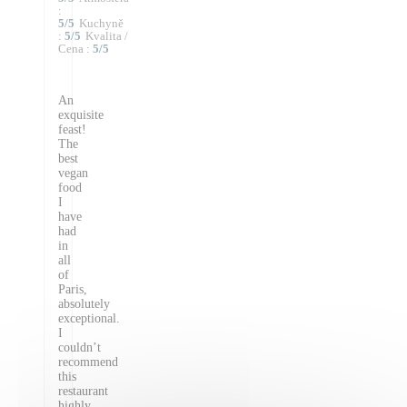
:
5
/5
Kuchyně
:
5
/5
Kvalita /
Cena
:
5
/5
An
exquisite
feast!
The
best
vegan
food
I
have
had
in
all
of
Paris,
absolutely
exceptional.
I
couldn’t
recommend
this
restaurant
highly