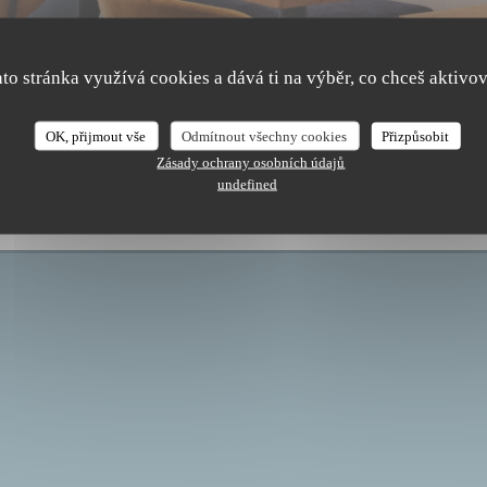
ato stránka využívá cookies a dává ti na výběr, co chceš aktivov
The Friendly Kitchen
OK, přijmout vše
Odmítnout všechny cookies
Přizpůsobit
Zásady ochrany osobních údajů
undefined