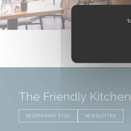
T
The Friendly Kitchen
REZERVOVAT STŮL
NEWSLETTER