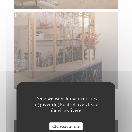
Dette websted bruger cookies
og giver dig kontrol over, hvad
NOS CRÉATIONS
du vil aktivere
OK, accepter alle
The Friendly Kitchen