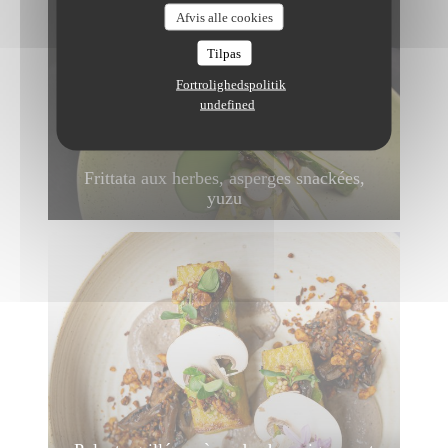
Afvis alle cookies
Tilpas
Fortrolighedspolitik
undefined
Frittata aux herbes, asperges snackées,
yuzu