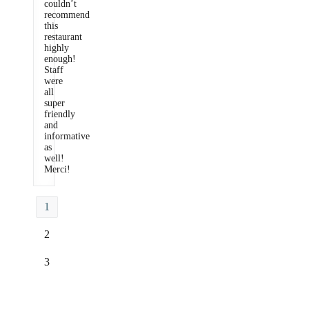
couldn’t
recommend
this
restaurant
highly
enough!
Staff
were
all
super
friendly
and
informative
as
well!
Merci!
1
2
3