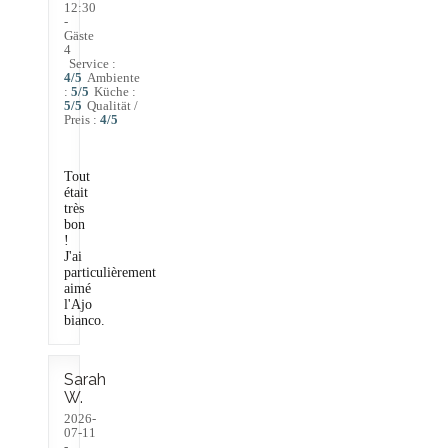
12:30
-
Gäste
4
Service
:
4
/5
Ambiente
:
5
/5
Küche
:
5
/5
Qualität /
Preis
:
4
/5
Tout
était
très
bon
!
J'ai
particulièrement
aimé
l'Ajo
bianco.
Sarah
W
2026-
07-11
-