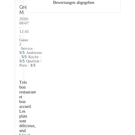
Bewertungen abgegeben
Grégory
M
2026-
08-07
-
12:45
-
Gäste
2
Service
:
5
/5
Ambiente
:
5
/5
Küche
:
5
/5
Qualität /
Preis
:
3
/5
Très
bon
restaurant
et
bon
accueil.
Les
plats
sont
délicieux,
seul