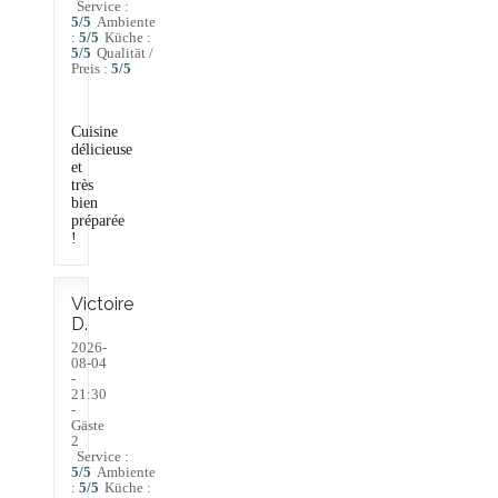
Service
:
5
/5
Ambiente
:
5
/5
Küche
:
5
/5
Qualität /
Preis
:
5
/5
Cuisine
délicieuse
et
très
bien
préparée
!
Victoire
D
2026-
08-04
-
21:30
-
Gäste
2
Service
:
5
/5
Ambiente
:
5
/5
Küche
: