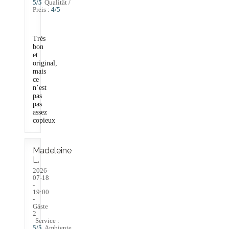
5
/5
Qualität /
Preis
:
4
/5
Très
bon
et
The Friendly Kitchen
original,
mais
ce
n’est
pas
pas
assez
copieux
Madeleine
L
2026-
07-18
-
19:00
-
Gäste
2
Service
:
5
/5
Ambiente