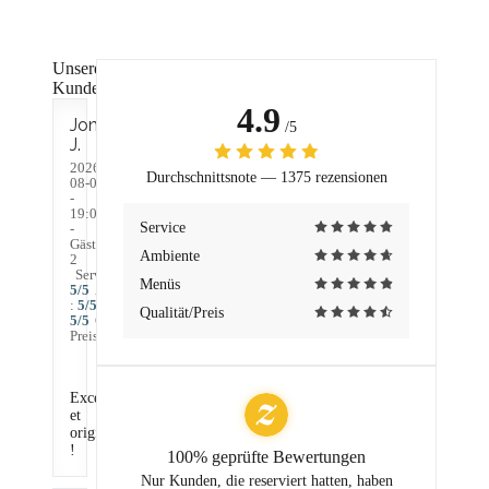
Unsere
Kundenbewertungen
4.9
Jonathan
/5
J
2026-
Durchschnittsnote —
1375 rezensionen
08-08
-
19:00
Service
-
Gäste
Ambiente
2
Service
:
Menüs
5
/5
Ambiente
:
5
/5
Küche
:
Qualität/Preis
5
/5
Qualität /
Preis
:
5
/5
Excellent
et
original
!
100% geprüfte Bewertungen
Nur Kunden, die reserviert hatten, haben