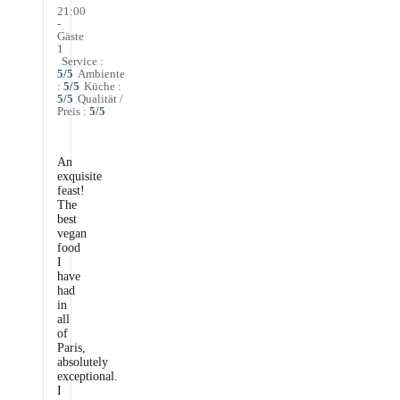
21:00
-
Gäste
1
Service
:
5
/5
Ambiente
:
5
/5
Küche
:
5
/5
Qualität /
Preis
:
5
/5
An
exquisite
feast!
The
best
vegan
food
I
have
had
in
all
of
Paris,
absolutely
exceptional.
I