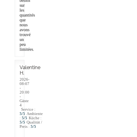
bémol
sur
les
quantités
que
nous
avons
trouvé
un
peu
limitées.
Valentine
H
2026-
08-07
-
20:00
-
Gäste
4
Service
:
5
/5
Ambiente
:
5
/5
Küche
:
5
/5
Qualität /
Preis
:
5
/5