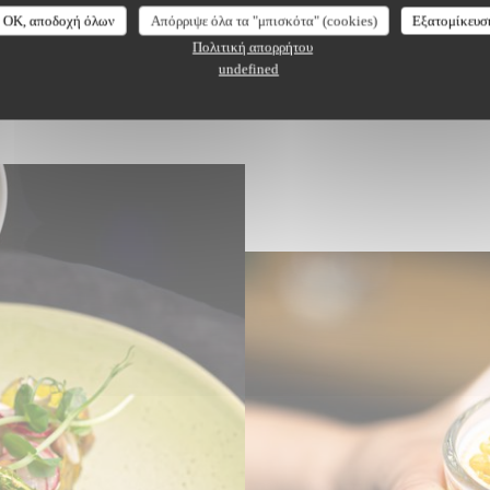
OK, αποδοχή όλων
Απόρριψε όλα τα "μπισκότα" (cookies)
Εξατομίκευσ
Πολιτική απορρήτου
undefined