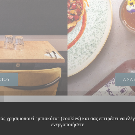
ΖΙΟΎ
ΑΝΑ
ός χρησιμοποιεί "μπισκότα" (cookies) και σας επιτρέπει να ελέγξ
ενεργοποιήσετε
The Friendly Kitchen