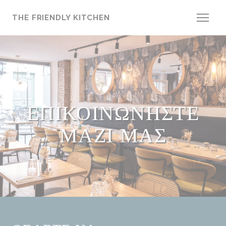
Πίνακας διαχείρισης "Μπισκότων" (Cookies)
THE FRIENDLY KITCHEN
ΕΠΙΚΟΙΝΩΝΉΣΤΕ
ΜΑΖΊ ΜΑΣ