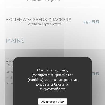
HOMEMADE SEEDS CRACKERS
3,50 EUR
Λίστα αλλεργιογόνων
MAINS
EGGPLANT CAPONATA WITH
OLIVES
Ο ιστότοπος αυτός
Grilled panisse, slow-roasted tomato sauce with
19,50 EUR
χρησιμοποιεί "μπισκότα"
mild harissa, basil pesto, pickled celery, pine nut
(cookies) και σας επιτρέπει να
crumble, basil shoots
ελέγξετε τι θέλετε να
Λίστα αλλεργιογόνων
ενεργοποιήσετε
The Friendly Kitchen
OK, αποδοχή όλων