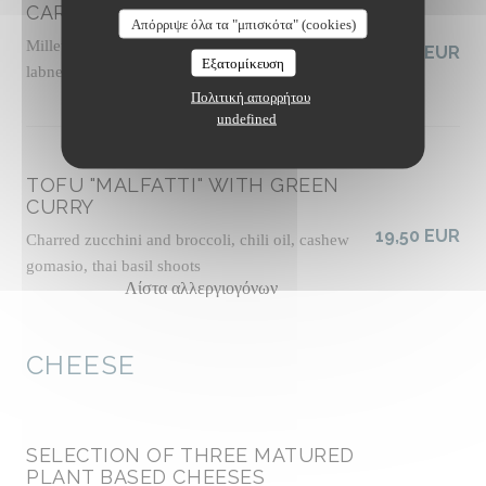
CARROTS FATTOUSH-STYLE
Απόρριψε όλα τα "μπισκότα" (cookies)
Millet tabbouleh with fresh herbs, vegan tahini
19,00 EUR
Εξατομίκευση
labneh, zhoug sauce, almond dukkah, socca crisps
Λίστα αλλεργιογόνων
Πολιτική απορρήτου
undefined
TOFU "MALFATTI" WITH GREEN
CURRY
19,50 EUR
Charred zucchini and broccoli, chili oil, cashew
gomasio, thai basil shoots
Λίστα αλλεργιογόνων
CHEESE
SELECTION OF THREE MATURED
PLANT BASED CHEESES