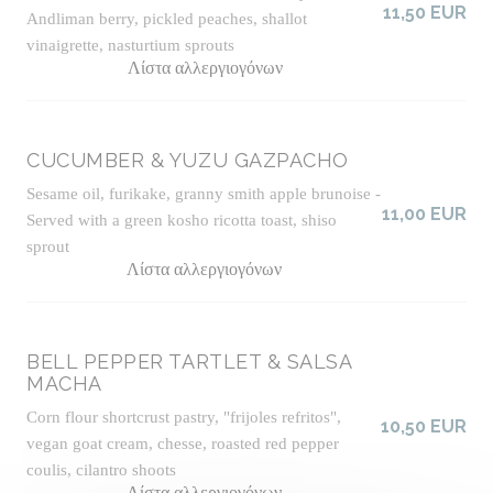
11,50 EUR
Andliman berry, pickled peaches, shallot
vinaigrette, nasturtium sprouts
Λίστα αλλεργιογόνων
CUCUMBER & YUZU GAZPACHO
Sesame oil, furikake, granny smith apple brunoise -
11,00 EUR
Served with a green kosho ricotta toast, shiso
sprout
Λίστα αλλεργιογόνων
BELL PEPPER TARTLET & SALSA
MACHA
Corn flour shortcrust pastry, "frijoles refritos",
10,50 EUR
vegan goat cream, chesse, roasted red pepper
coulis, cilantro shoots
Λίστα αλλεργιογόνων