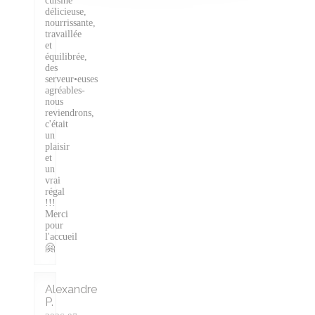
cuisine
délicieuse,
nourrissante,
travaillée
et
équilibrée,
des
serveur•euses
agréables-
nous
reviendrons,
c'était
un
plaisir
et
un
vrai
régal
!!!
Merci
pour
l'accueil
🤗
Alexandre
P