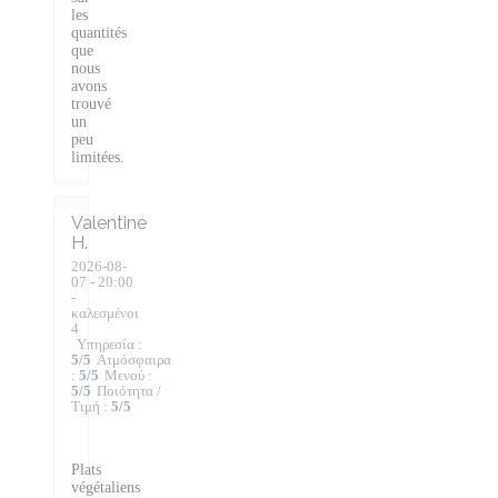
les
quantités
que
nous
avons
trouvé
un
peu
limitées.
Valentine
H
2026-08-
07
- 20:00
-
καλεσμένοι
4
Υπηρεσία
:
5
/5
Ατμόσφαιρα
:
5
/5
Μενού
:
5
/5
Ποιότητα /
Τιμή
:
5
/5
Plats
végétaliens