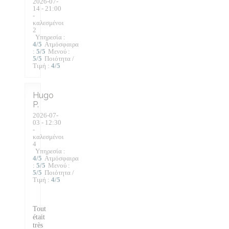
2026-07-
14
- 21:00
-
καλεσμένοι
2
Υπηρεσία
:
4
/5
Ατμόσφαιρα
:
5
/5
Μενού
:
5
/5
Ποιότητα /
Τιμή
:
4
/5
Hugo
P
2026-07-
03
- 12:30
-
καλεσμένοι
4
Υπηρεσία
:
4
/5
Ατμόσφαιρα
:
5
/5
Μενού
:
5
/5
Ποιότητα /
Τιμή
:
4
/5
Tout
était
très