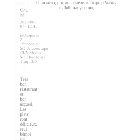
Οι πελάτες μας που έκαναν κράτηση έδωσαν
τη βαθμολογία τους
Grégory
M
2026-08-
07
- 12:45
-
καλεσμένοι
2
Υπηρεσία
:
5
/5
Ατμόσφαιρα
:
5
/5
Μενού
:
5
/5
Ποιότητα /
Τιμή
:
3
/5
Très
bon
restaurant
et
bon
accueil.
Les
plats
sont
délicieux,
seul
bémol
sur