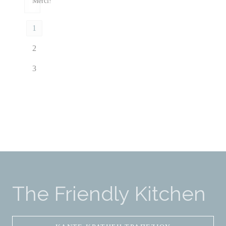
Merci!
1
2
3
The Friendly Kitchen