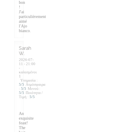
bon
!
J'ai
particulièrement
aimé
l'Ajo
bianco.
Sarah
W
2026-07-
11
- 21:00
-
καλεσμένοι
1
Υπηρεσία
:
5
/5
Ατμόσφαιρα
:
5
/5
Μενού
:
5
/5
Ποιότητα /
Τιμή
:
5
/5
An
exquisite
feast!
The