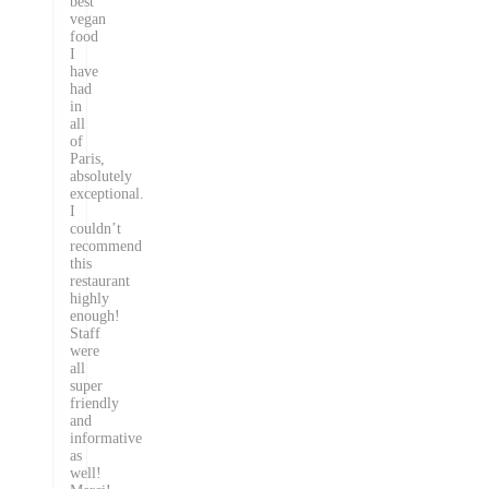
best
vegan
food
I
have
had
in
all
of
Paris,
absolutely
exceptional.
I
couldn’t
recommend
this
restaurant
highly
enough!
Staff
were
all
super
friendly
and
informative
as
well!