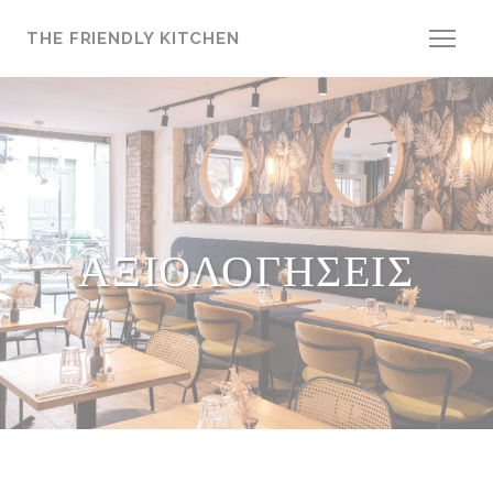
Πίνακας διαχείρισης "Μπισκότων" (Cookies)
THE FRIENDLY KITCHEN
ΑΞΙΟΛΟΓΉΣΕΙΣ