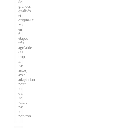
de
grandes
qualités
et
originaux.
Menu
en
6
étapes
très
agréable
(ni
trop,
ni
pas
assez)
avec
adaptation
pour
moi
qui
ne
tolère
pas
le
poivron.