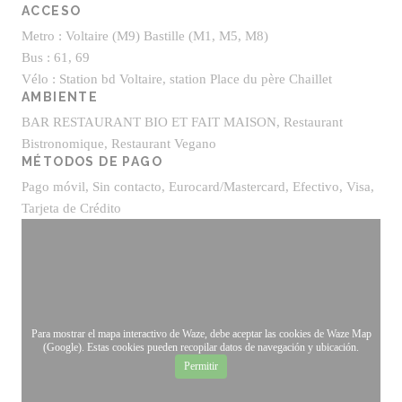
ACCESO
Metro : Voltaire (M9) Bastille (M1, M5, M8)
Bus : 61, 69
Vélo : Station bd Voltaire, station Place du père Chaillet
AMBIENTE
BAR RESTAURANT BIO ET FAIT MAISON, Restaurant
Bistronomique, Restaurant Vegano
MÉTODOS DE PAGO
Pago móvil, Sin contacto, Eurocard/Mastercard, Efectivo, Visa,
Tarjeta de Crédito
Para mostrar el mapa interactivo de Waze, debe aceptar las cookies de Waze Map
(Google). Estas cookies pueden recopilar datos de navegación y ubicación.
Permitir