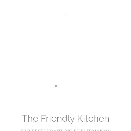
Facebook ((abre en una nueva ventan
Instagram ((abre en una nueva ve
The Friendly Kitchen