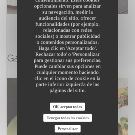
opcionales sirven para analizar
su navegación, medir la
audiencia del sitio, ofrecer
funcionalidades (por ejemplo,
relacionadas con redes
sociales) o mostrar publicidad
o contenidos personalizados.
The Friendly Kitchen
Haga clic en 'Aceptar todo',
'Rechazar todo' o 'Personalizar'
Galería de imágenes
para gestionar sus preferencias.
Puede cambiar sus opciones en
cualquier momento haciendo
clic en el icono de cookie en la
parte inferior izquierda de las
páginas del sitio.
OK, aceptar todas
Denegar todas las cookies
Personalizar