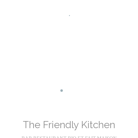
Facebook ((abre en una nueva ventan
Instagram ((abre en una nueva ve
The Friendly Kitchen