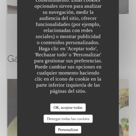
opcionales sirven para analizar
su navegación, medir la
audiencia del sitio, ofrecer
funcionalidades (por ejemplo,
relacionadas con redes
sociales) o mostrar publicidad
o contenidos personalizados.
The Friendly Kitchen
Haga clic en 'Aceptar todo',
'Rechazar todo' o 'Personalizar'
Galería de imágenes
para gestionar sus preferencias.
Puede cambiar sus opciones en
cualquier momento haciendo
clic en el icono de cookie en la
parte inferior izquierda de las
páginas del sitio.
OK, aceptar todas
Denegar todas las cookies
Personalizar