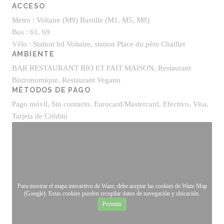
ACCESO
Metro : Voltaire (M9) Bastille (M1, M5, M8)
Bus : 61, 69
Vélo : Station bd Voltaire, station Place du père Chaillet
AMBIENTE
BAR RESTAURANT BIO ET FAIT MAISON, Restaurant
Bistronomique, Restaurant Vegano
MÉTODOS DE PAGO
Pago móvil, Sin contacto, Eurocard/Mastercard, Efectivo, Visa,
Tarjeta de Crédito
Para mostrar el mapa interactivo de Waze, debe aceptar las cookies de Waze Map
(Google). Estas cookies pueden recopilar datos de navegación y ubicación.
Permitir