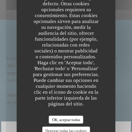
defecto. Otras cookies
opcionales requieren su
consentimiento. Estas cookies
opcionales sirven para analizar
su navegación, medir la
audiencia del sitio, ofrecer
INFORMACIÓN GENERAL
funcionalidades (por ejemplo,
relacionadas con redes
sociales) o mostrar publicidad
o contenidos personalizados.
The Friendly Kitchen
Cocina
Local, , Orgánica, Hecho en casa, productos frescos
Haga clic en 'Aceptar todo',
Tipo de
BAR RESTAURANT BIO ET FAIT MAISON,
'Rechazar todo' o 'Personalizar'
negocio
Restaurant Bistronomique, Restaurant Vegano
para gestionar sus preferencias.
Puede cambiar sus opciones en
Servicios
WiFi, Privatización, Climatización, Acceso a
cualquier momento haciendo
Discapacitados
clic en el icono de cookie en la
Métodos
Pago móvil, Sin contacto, Eurocard/Mastercard,
parte inferior izquierda de las
de pago
Efectivo, Visa, Tarjeta de Crédito
páginas del sitio.
OK, aceptar todas
Denegar todas las cookies