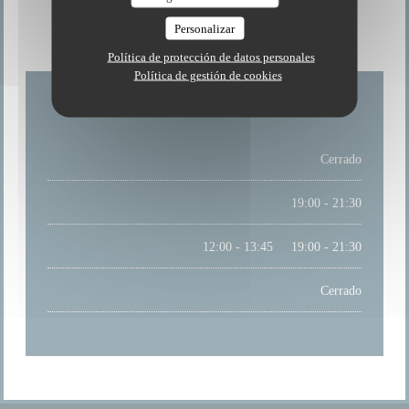
HORARIO DE APERTURA
Personalizar
Política de protección de datos personales
Política de gestión de cookies
LUNES
Cerrado
MARTES
19:00 - 21:30
MIE
-
SAB
12:00 - 13:45
19:00 - 21:30
•
DOMINGO
Cerrado