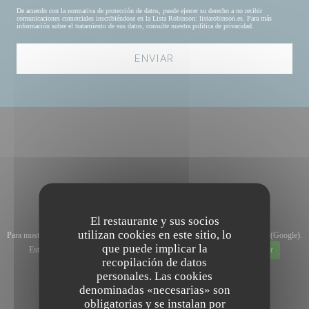
De acuerdo con la normativa de protección de datos, puede ejercer su derecho a no recibir
comunicaciones comerciales inscribiéndose en la Lista Robinson:
listarobinson.es
. Para más
información sobre el tratamiento de sus datos, consulte nuestra
política de privacidad
.
El restaurante y sus socios
utilizan cookies en este sitio, lo
Para mostrar el mapa interactivo de Waze, debe aceptar las cookies de Waze Map (Google).
que puede implicar la
Estas cookies pueden recopilar datos de navegación y ubicación.
Permitir
recopilación de datos
personales. Las cookies
denominadas «necesarias» son
obligatorias y se instalan por