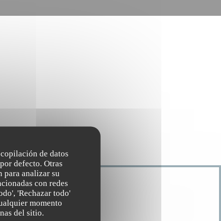
recopilación de datos
por defecto. Otras
 para analizar su
lacionadas con redes
odo', 'Rechazar todo'
 cualquier momento
DE APERTURA
nas del sitio.