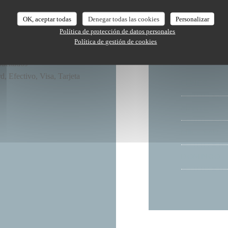
OK, aceptar todas
Denegar todas las cookies
Personalizar
Política de protección de datos personales
Restaurant
Política de gestión de cookies
pacitados
, Efectivo, Visa, Tarjeta
LUNES
MARTES
MIE
-
SAB
DOMINGO