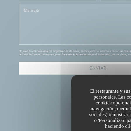
De acuerdo con la normativa de protección de datos, puede ejercer su derecho a no recibir comu
la Lista Robinson:
listarobinson.es
. Para más información sobre el tratamiento de sus datos, c
El restaurante y sus
personales. Las c
cookies opcional
navegación, medir l
sociales) o mostrar 
o 'Personalizar' 
INFORMACIÓN GENERAL
haciendo clic