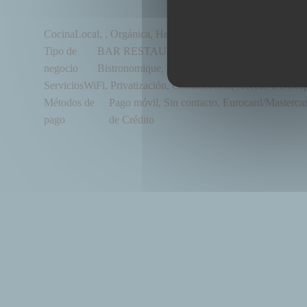
Cocina
Local, , Orgánica, Hecho en casa, productos frescos
Tipo de
BAR RESTAURANT BIO ET FAIT MAISON, 
negocio
Bistronomique, Restaurant Vegano
Servicios
WiFi, Privatización, Climatización, Acceso a Disca
Métodos de
Pago móvil, Sin contacto, Eurocard/Mastercard
pago
de Crédito