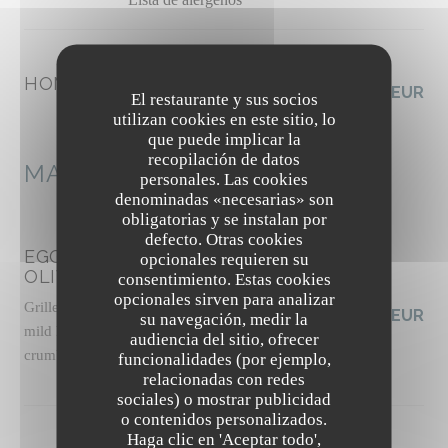
HOMEMADE SEEDS CRACKERS
3,50 EUR
El restaurante y sus socios
Lista de alérgenos
utilizan cookies en este sitio, lo
que puede implicar la
recopilación de datos
MAINS
personales. Las cookies
denominadas «necesarias» son
obligatorias y se instalan por
defecto. Otras cookies
EGGPLANT CAPONATA WITH
opcionales requieren su
OLIVES
consentimiento. Estas cookies
opcionales sirven para analizar
Grilled panisse, slow-roasted tomato sauce with
19,50 EUR
su navegación, medir la
mild harissa, basil pesto, pickled celery, pine nut
audiencia del sitio, ofrecer
crumble, basil shoots
funcionalidades (por ejemplo,
Lista de alérgenos
relacionadas con redes
sociales) o mostrar publicidad
o contenidos personalizados.
The Friendly Kitchen
Haga clic en 'Aceptar todo',