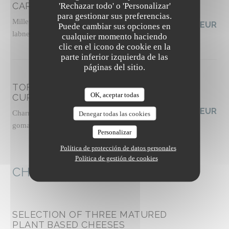
CARROTS FATTOUSH-STYLE
'Rechazar todo' o 'Personalizar'
para gestionar sus preferencias.
Millet tabbouleh with fresh herbs, vegan tahini
19,00 EUR
Puede cambiar sus opciones en
labneh, zhoug sauce, almond dukkah, socca crisps
cualquier momento haciendo
Lista de alérgenos
clic en el icono de cookie en la
parte inferior izquierda de las
páginas del sitio.
TOFU "MALFATTI" WITH GREEN
OK, aceptar todas
CURRY
19,50 EUR
Charred zucchini and broccoli, chili oil, cashew
Denegar todas las cookies
gomasio, thai basil shoots
Personalizar
Lista de alérgenos
Política de protección de datos personales
Política de gestión de cookies
CHEESE
SELECTION OF THREE MATURED
PLANT BASED CHEESES