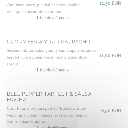
11,50 EUR
Andliman berry, pickled peaches, shallot
vinaigrette, nasturtium sprouts
Lista de alérgenos
CUCUMBER & YUZU GAZPACHO
Sesame oil, furikake, granny smith apple brunoise -
11,00 EUR
Served with a green kosho ricotta toast, shiso
sprout
Lista de alérgenos
BELL PEPPER TARTLET & SALSA
MACHA
Corn flour shortcrust pastry, "frijoles refritos",
10,50 EUR
vegan goat cream, chesse, roasted red pepper
coulis, cilantro shoots
Lista de alérgenos