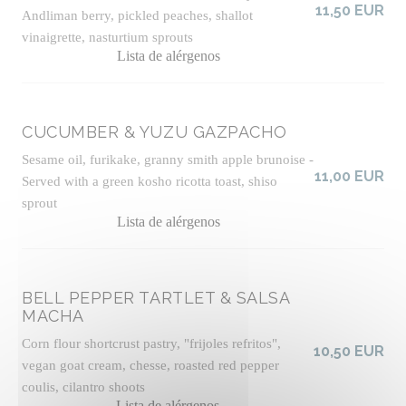
11,50 EUR
Andliman berry, pickled peaches, shallot
vinaigrette, nasturtium sprouts
Lista de alérgenos
CUCUMBER & YUZU GAZPACHO
Sesame oil, furikake, granny smith apple brunoise -
11,00 EUR
Served with a green kosho ricotta toast, shiso
sprout
Lista de alérgenos
BELL PEPPER TARTLET & SALSA
MACHA
Corn flour shortcrust pastry, "frijoles refritos",
10,50 EUR
vegan goat cream, chesse, roasted red pepper
coulis, cilantro shoots
Lista de alérgenos