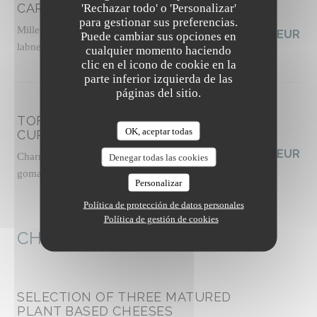
CARROTS FATTOUSH-STYLE
'Rechazar todo' o 'Personalizar'
para gestionar sus preferencias.
Millet tabbouleh with fresh herbs, vegan tahini
19,00 EUR
Puede cambiar sus opciones en
labneh, zhoug sauce, almond dukkah, socca crisps
cualquier momento haciendo
Lista de alérgenos
clic en el icono de cookie en la
parte inferior izquierda de las
páginas del sitio.
TOFU "MALFATTI" WITH GREEN
OK, aceptar todas
CURRY
19,50 EUR
Charred zucchini and broccoli, chili oil, cashew
Denegar todas las cookies
gomasio, thai basil shoots
Personalizar
Lista de alérgenos
Política de protección de datos personales
Política de gestión de cookies
CHEESE
SELECTION OF THREE MATURED
PLANT BASED CHEESES