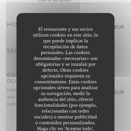
HOMEMADE SEEDS CRACKERS
3,50 EUR
El restaurante y sus socios
Lista de alérgenos
utilizan cookies en este sitio, lo
que puede implicar la
recopilación de datos
MAINS
personales. Las cookies
denominadas «necesarias» son
obligatorias y se instalan por
defecto. Otras cookies
EGGPLANT CAPONATA WITH
opcionales requieren su
OLIVES
consentimiento. Estas cookies
opcionales sirven para analizar
Grilled panisse, slow-roasted tomato sauce with
19,50 EUR
su navegación, medir la
mild harissa, basil pesto, pickled celery, pine nut
audiencia del sitio, ofrecer
crumble, basil shoots
funcionalidades (por ejemplo,
Lista de alérgenos
relacionadas con redes
sociales) o mostrar publicidad
o contenidos personalizados.
The Friendly Kitchen
Haga clic en 'Aceptar todo',