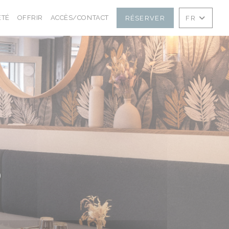
((OUVRE UNE NOUVELLE FENÊTRE))
((OUVRE UNE NOUVELLE FENÊTRE))
ÉTÉ
OFFRIR
ACCÈS/CONTACT
RÉSERVER
FR
S