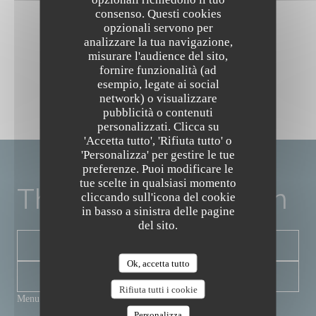
consenso. Questi cookies
opzionali servono per
analizzare la tua navigazione,
misurare l'audience del sito,
fornire funzionalità (ad
esempio, legate ai social
network) o visualizzare
pubblicità o contenuti
The Friendly Kitchen
personalizzati. Clicca su
'Accetta tutto', 'Rifiuta tutto' o
'Personalizza' per gestire le tue
preferenze. Puoi modificare le
tue scelte in qualsiasi momento
The Friendly Kitchen
cliccando sull'icona del cookie
in basso a sinistra delle pagine
del sito.
PRENOTA
Ok, accetta tutto
NEWSLETTER
Rifiuta tutti i cookie
Menu
Personalizza