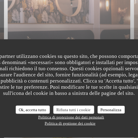
i partner utilizzano cookies su questo sito, che possono comporta
s denominati «necessari» sono obbligatori e installati per impos
nali richiedono il tuo consenso. Questi cookies opzionali servo
urare l'audience del sito, fornire funzionalità (ad esempio, lega
pubblicità o contenuti personalizzati. Clicca su 'Accetta tutto', '
estire le tue preferenze. Puoi modificare le tue scelte in qualsi
The Friendly Kitchen
sull'icona del cookie in basso a sinistra delle pagine del sito.
Ok, accetta tutto
NOS CRÉATIONS
Rifiuta tutti i cookie
Personalizza
Politica di protezione dei dati personali
Politica di gestione dei cookie