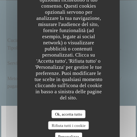
consenso. Questi cookies
opzionali servono per
INFORMAZIONI PRATICHE
analizzare la tua navigazione,
misurare l'audience del sito,
fornire funzionalità (ad
esempio, legate ai social
Cucina
Locale, , Bio, Fatto in casa, Fresco
network) o visualizzare
Tipologia
BAR RESTAURANT BIO ET FAIT MAISON,
pubblicità o contenuti
The Friendly Kitchen
personalizzati. Clicca su
Ristorante Bistronomique, Ristorante Vegano
'Accetta tutto', 'Rifiuta tutto' o
Servizi
Wifi, Privatizzazione, Aria condizionata, Accesso
'Personalizza' per gestire le tue
disabili
preferenze. Puoi modificare le
Metodo di
Pagamento mobile, Senza contatto, Eurocard /
tue scelte in qualsiasi momento
cliccando sull'icona del cookie
pagamento
Mastercard, Contanti, Visa, Bancomat
in basso a sinistra delle pagine
del sito.
Ok, accetta tutto
ORARI
Rifiuta tutti i cookie
Personalizza