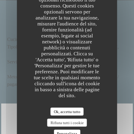
consenso. Questi cookies
opzionali servono per
INFORMAZIONI PRATICHE
analizzare la tua navigazione,
misurare l'audience del sito,
fornire funzionalità (ad
esempio, legate ai social
Cucina
Locale, , Bio, Fatto in casa, Fresco
network) o visualizzare
Tipologia
BAR RESTAURANT BIO ET FAIT MAISON,
pubblicità o contenuti
The Friendly Kitchen
personalizzati. Clicca su
Ristorante Bistronomique, Ristorante Vegano
'Accetta tutto', 'Rifiuta tutto' o
Servizi
Wifi, Privatizzazione, Aria condizionata, Accesso
'Personalizza' per gestire le tue
disabili
preferenze. Puoi modificare le
Metodo di
Pagamento mobile, Senza contatto, Eurocard /
tue scelte in qualsiasi momento
cliccando sull'icona del cookie
pagamento
Mastercard, Contanti, Visa, Bancomat
in basso a sinistra delle pagine
del sito.
Ok, accetta tutto
ORARI
Rifiuta tutti i cookie
Personalizza