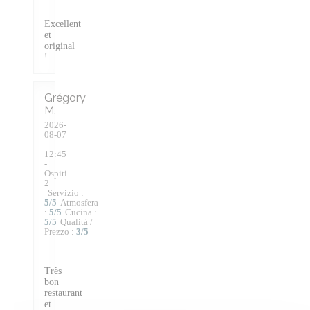
Excellent
et
original
!
Grégory
M
2026-
08-07
-
12:45
-
Ospiti
2
Servizio
:
5
/5
Atmosfera
:
5
/5
Cucina
:
5
/5
Qualità /
Prezzo
:
3
/5
Très
bon
restaurant
et