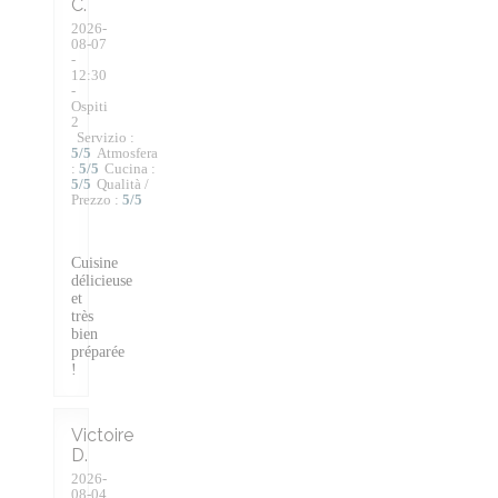
C
2026-
08-07
-
12:30
-
Ospiti
2
Servizio
:
5
/5
Atmosfera
:
5
/5
Cucina
:
5
/5
Qualità /
Prezzo
:
5
/5
Cuisine
délicieuse
et
très
bien
préparée
!
Victoire
D
2026-
08-04