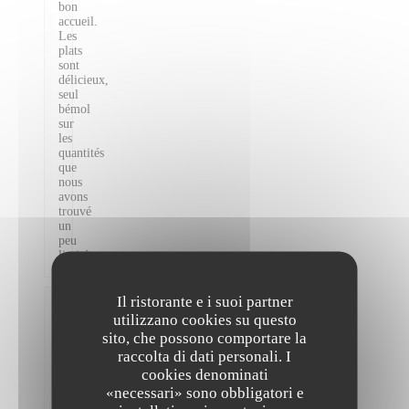
bon
accueil.
Les
plats
sont
délicieux,
seul
bémol
sur
les
quantités
que
nous
avons
trouvé
un
peu
limitées.
Il ristorante e i suoi partner
Valentine
utilizzano cookies su questo
H
sito, che possono comportare la
2026-
raccolta di dati personali. I
08-07
-
cookies denominati
20:00
«necessari» sono obbligatori e
-
Ospiti