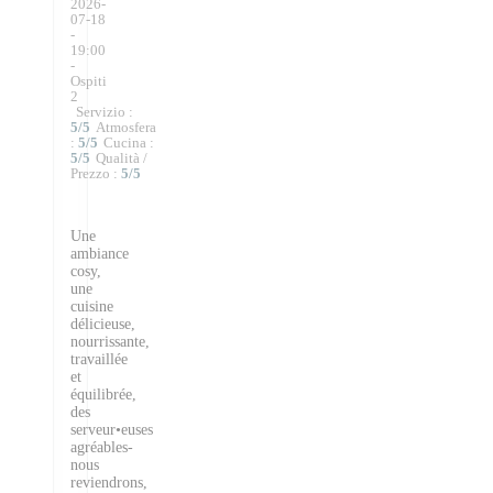
2026-
07-18
-
19:00
-
Ospiti
2
Servizio
:
5
/5
Atmosfera
:
5
/5
Cucina
:
5
/5
Qualità /
Prezzo
:
5
/5
Une
ambiance
cosy,
une
cuisine
délicieuse,
nourrissante,
travaillée
et
équilibrée,
des
serveur•euses
agréables-
nous
reviendrons,