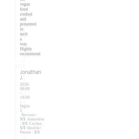
vegan
food
cooked
and
presented
in
such
a
way.
Highly
recommend
Jonathan
J
2026-
08-08
-
19:00
-
Ospiti
2
Servizio
:
5
/5
Atmosfera
:
5
/5
Cucina
:
5
/5
Qualità /
Prezzo
:
5
/5