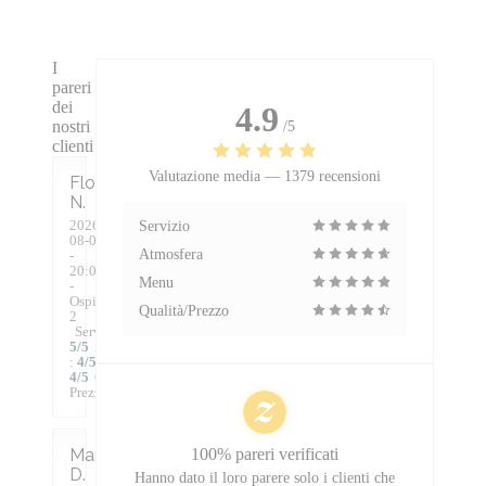
I
pareri
dei
4.9
nostri
/5
clienti
Valutazione media —
1379 recensioni
Florence
N
2026-
Servizio
08-06
Atmosfera
-
20:00
Menu
-
Ospiti
Qualità/Prezzo
2
Servizio
:
5
/5
Atmosfera
:
4
/5
Cucina
:
4
/5
Qualità /
Prezzo
:
2
/5
Mark
100% pareri verificati
D
Hanno dato il loro parere solo i clienti che