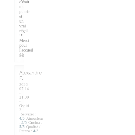
c'était
un
plaisir
et
un
vrai
régal
!!!
Merci
pour
l'accueil
🤗
Alexandre
P
2026-
07-14
-
21:00
-
Ospiti
2
Servizio
:
4
/5
Atmosfera
:
5
/5
Cucina
:
5
/5
Qualità /
Prezzo
:
4
/5