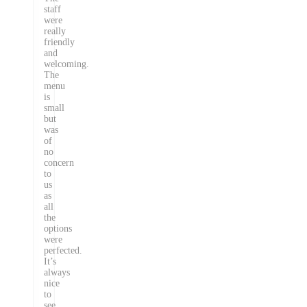
staff
were
really
friendly
and
welcoming.
The
menu
is
small
but
was
of
no
concern
to
us
as
all
the
options
were
perfected.
It’s
always
nice
to
see