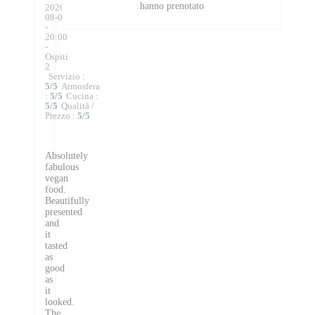
hanno prenotato
2026-
08-06
-
20:00
-
Ospiti
2
Servizio
:
5
/5
Atmosfera
:
5
/5
Cucina
:
5
/5
Qualità /
Prezzo
:
5
/5
Absolutely
fabulous
vegan
food.
Beautifully
presented
and
it
tasted
as
good
as
it
looked.
The