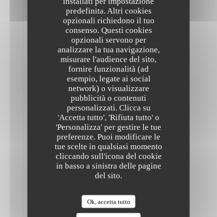
installati per impostazione
4
predefinita. Altri cookies
Servizio
:
opzionali richiedono il tuo
5
/5
Atmosfera
:
5
/5
Cucina
:
consenso. Questi cookies
5
/5
Qualità /
opzionali servono per
Prezzo
:
5
/5
analizzare la tua navigazione,
misurare l'audience del sito,
fornire funzionalità (ad
Plats
végétaliens
esempio, legate ai social
de
network) o visualizzare
grandes
pubblicità o contenuti
The Friendly Kitchen
qualités
personalizzati. Clicca su
et
originaux.
'Accetta tutto', 'Rifiuta tutto' o
Menu
'Personalizza' per gestire le tue
en
preferenze. Puoi modificare le
6
tue scelte in qualsiasi momento
étapes
très
cliccando sull'icona del cookie
agréable
in basso a sinistra delle pagine
(ni
del sito.
trop,
ni
pas
assez)
Ok, accetta tutto
avec
adaptation