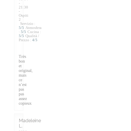
-
21:30
-
Ospiti
2
Servizio
:
5
/5
Atmosfera
:
5
/5
Cucina
:
5
/5
Qualità /
Prezzo
:
4
/5
Très
bon
et
original,
mais
ce
n’est
pas
pas
assez
copieux
Madeleine
L