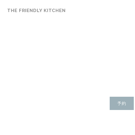
クッキー利用の管理について
THE FRIENDLY KITCHEN
The Friendl
フレンドリーなキッチンはレストランと
季節ごとに変化するプレートを通して、野菜
すべてに、天然およびバイオダイナミックワイン、
ドリンク（アルコールの有無にかかわら
予約