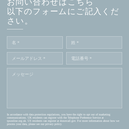
お問い合わせはこちら
以下のフォームにご記入くだ
さい。
In accordance with data protection regulations, you have the right to opt out of marketing
communications. UK residents can register with the Telephone Preference Service at
tpsonline.org.uk
. US residents can register at
donotcall.gov
. For more information about how we
process your data, please see our
privacy policy
.