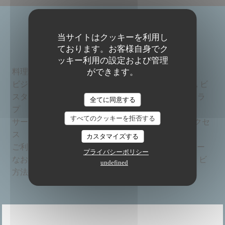
店舗情報
当サイトはクッキーを利用し
ております。お客様自身でク
ッキー利用の設定および管理
料理
地元, , オーガニック, 自家製, 新鮮な製品
ができます。
ビジネ
BAR RESTAURANT BIO ET FAIT MAISON, ビ
The Friendly Kitchen
スタイ
ストロノミックレストラン, ビーガンレストラ
全てに同意する
プ
ン
すべてのクッキーを拒否する
サービ
Wi-Fi, 貸し切り, エアコン, バリアフリーアクセ
ス
ス
カスタマイズする
ご利用可能
モバイル決済, タッチ決済 クレジットカー
プライバシーポリシー
なお支払い
ド, ユーロカード /マスターカード, 現金, ビ
undefined
方法
ザ, カルトブルー