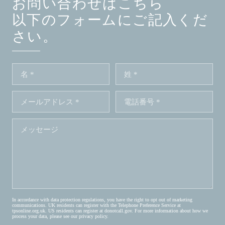
お問い合わせはこちら
以下のフォームにご記入くだ
さい。
In accordance with data protection regulations, you have the right to opt out of marketing
communications. UK residents can register with the Telephone Preference Service at
tpsonline.org.uk
. US residents can register at
donotcall.gov
. For more information about how we
process your data, please see our
privacy policy
.