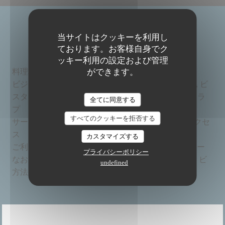
店舗情報
当サイトはクッキーを利用し
ております。お客様自身でク
ッキー利用の設定および管理
料理
地元, , オーガニック, 自家製, 新鮮な製品
ができます。
ビジネ
BAR RESTAURANT BIO ET FAIT MAISON, ビ
The Friendly Kitchen
スタイ
ストロノミックレストラン, ビーガンレストラ
全てに同意する
プ
ン
すべてのクッキーを拒否する
サービ
Wi-Fi, 貸し切り, エアコン, バリアフリーアクセ
ス
ス
カスタマイズする
ご利用可能
モバイル決済, タッチ決済 クレジットカー
プライバシーポリシー
なお支払い
ド, ユーロカード /マスターカード, 現金, ビ
undefined
方法
ザ, カルトブルー