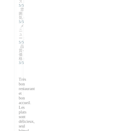
ス
:
5
/5
雰
囲
気
:
5
/5
メ
ニ
ュ
ー
:
5
/5
品
質-
価
格
:
3
/5
Très
bon
restaurant
et
bon
accueil.
Les
plats
sont
délicieux,
seul
bémol