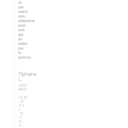
ni
pas
assez)
avec
adaptation
pour
moi
qui
ne
tolère
pas
le
poivron.
Tiphaine
L
2026-
08-07
-
13:30
- ゲ
スト
2
サ
ー
ビ
ス
: