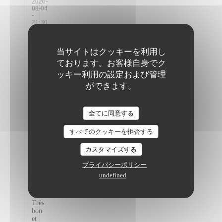
2026-
08-04
-
21:30
- ゲ
スト
2
サ
当サイトはクッキーを利用し
ー
ております。お客様自身でク
ビ
ス
:
ッキー利用の設定および管理
5
/5
雰
ができます。
囲
気
:
5
/5
The Friendly Kitchen
メ
全てに同意する
ニ
ュ
すべてのクッキーを拒否する
ー
:
5
/5
品
カスタマイズする
質-
価
プライバシーポリシー
格
:
4
/5
undefined
Très
bon
et