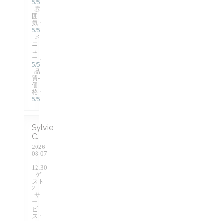
5
/5
雰
囲
気
:
5
/5
メ
ニ
ュ
ー
:
5
/5
品
質-
価
格
:
5
/5
Sylvie
C
2026-
08-07
-
12:30
- ゲ
スト
2
サ
ー
ビ
ス
: