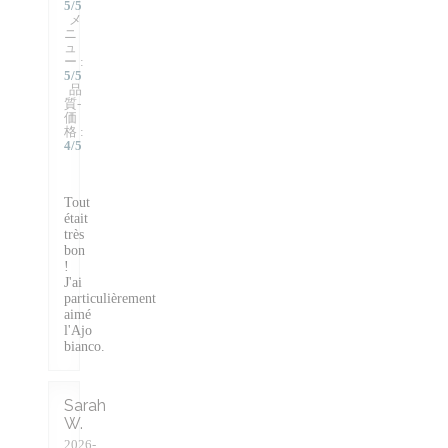
5
/5
メ
ニ
ュ
ー
:
5
/5
品
質-
価
格
:
4
/5
Tout
était
très
bon
!
J'ai
particulièrement
aimé
l'Ajo
bianco.
Sarah
W
2026-