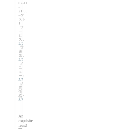
07-11
-
21:00
- ゲ
スト
1
サ
ー
ビ
ス
:
5
/5
雰
囲
気
:
5
/5
メ
ニ
ュ
ー
:
5
/5
品
質-
価
格
:
5
/5
An
exquisite
feast!