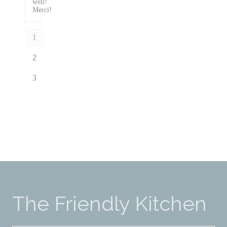
well!
Merci!
1
2
3
The Friendly Kitchen