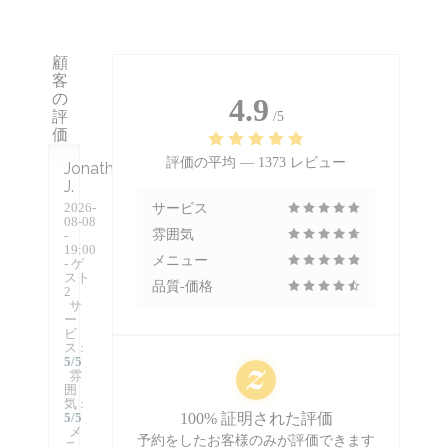
顧
客
の
4.9
評
/5
価
評価の平均 —
1373 レビュー
Jonathan
J
2026-
サービス
08-08
雰囲気
-
19:00
メニュー
- ゲ
スト
品質-価格
2
サ
ー
ビ
ス
:
5
/5
雰
囲
気
:
5
/5
100% 証明された評価
メ
予約をしたお客様のみが評価できます
ニ