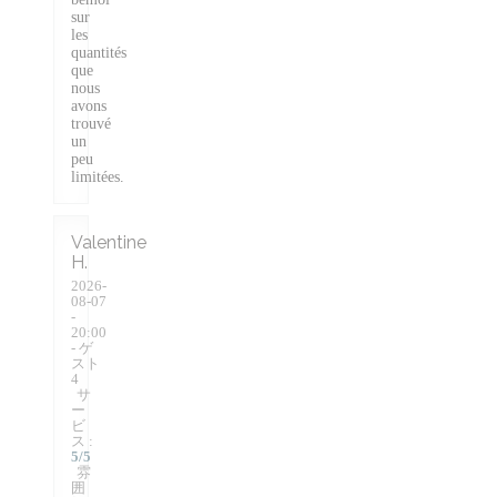
sur
les
quantités
que
nous
avons
trouvé
un
peu
limitées.
Valentine
H
2026-
08-07
-
20:00
- ゲ
スト
4
サ
ー
ビ
ス
:
5
/5
雰
囲