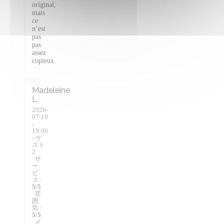
original,
mais
ce
n’est
pas
pas
assez
copieux
Madeleine
L
2026-
07-18
-
19:00
- ゲ
スト
2
サ
ー
ビ
ス
:
5
/5
雰
囲
気
:
5
/5
メ