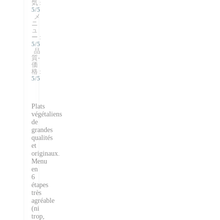
気
:
5
/5
メ
ニ
ュ
ー
:
5
/5
品
質-
価
格
:
5
/5
Plats
végétaliens
de
grandes
qualités
et
originaux.
Menu
en
6
étapes
très
agréable
(ni
trop,