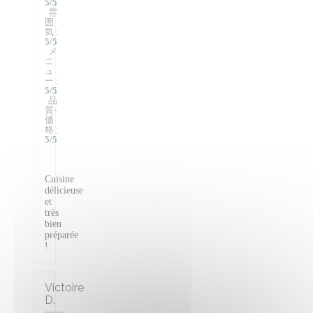
5
/5
雰
囲
気
:
5
/5
メ
ニ
ュ
ー
:
5
/5
品
質-
価
格
:
5
/5
Cuisine
délicieuse
et
très
bien
préparée
!
Victoire
D