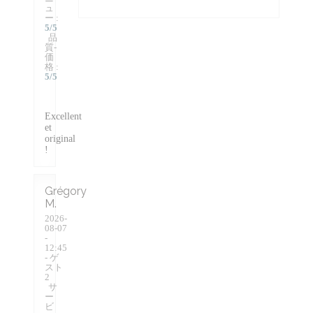
ュ
ー
:
5
/5
品
質-
価
格
:
5
/5
Excellent
et
original
!
Grégory
M
2026-
08-07
-
12:45
- ゲ
スト
2
サ
ー
ビ