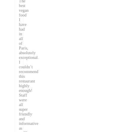
The
best
vegan
food
I
have
had
in
all
of
Paris,
absolutely
exceptional.
I
couldn’t
recommend
this
restaurant
highly
enough!
Staff
were
all
super
friendly
and
informative
as