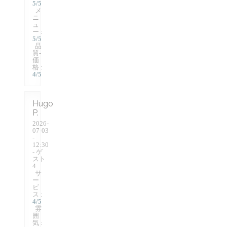
5
/5
メ
ニ
ュ
ー
:
5
/5
品
質-
価
格
:
4
/5
Hugo
P
2026-
07-03
-
12:30
- ゲ
スト
4
サ
ー
ビ
ス
:
4
/5
雰
囲
気
: