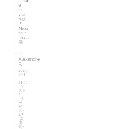
plaisir
et
un
vrai
régal
!!!
Merci
pour
l'accueil
🤗
Alexandre
P
2026-
07-14
-
21:00
- ゲ
スト
2
サ
ー
ビ
ス
:
4
/5
雰
囲
気
: