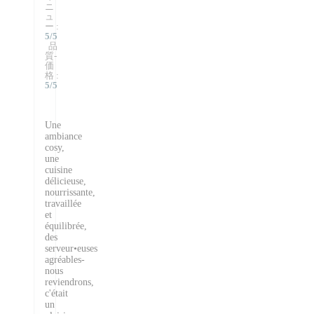
ニ
ュ
ー
:
5
/5
品
質-
価
格
:
5
/5
Une
ambiance
cosy,
une
cuisine
délicieuse,
nourrissante,
travaillée
et
équilibrée,
des
serveur•euses
agréables-
nous
reviendrons,
c'était
un