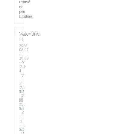
trouvé
un
peu
limitées.
Valentine
H
2026-
08-07
-
20:00
- ゲ
スト
4
サ
ー
ビ
ス
:
5
/5
雰
囲
気
:
5
/5
メ
ニ
ュ
ー
:
5
/5
品