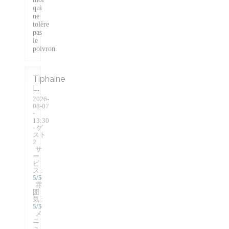
qui
ne
tolère
pas
le
poivron.
Tiphaine
L
2026-
08-07
-
13:30
- ゲ
スト
2
サ
ー
ビ
ス
:
5
/5
雰
囲
気
:
5
/5
メ
ニ
ュ