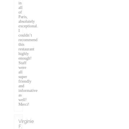
in
all
of
Paris,
absolutely
exceptional.
I
couldn’t
recommend
this
restaurant
highly
enough!
Staff
were
all
super
friendly
and
informative
as
well!
Merci!
Virginie
F