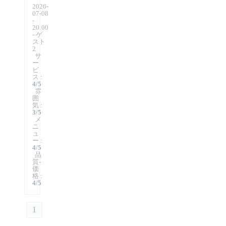
2026-
07-08
-
20:00
- ゲ
スト
2
サ
ー
ビ
ス
:
4
/5
雰
囲
気
:
3
/5
メ
ニ
ュ
ー
:
4
/5
品
質-
価
格
:
4
/5
1