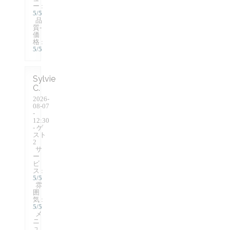
ー
:
5
/5
品
質-
価
格
:
5
/5
Sylvie
C
2026-
08-07
-
12:30
- ゲ
スト
2
サ
ー
ビ
ス
:
5
/5
雰
囲
気
:
5
/5
メ
ニ
ュ