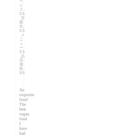
ー
ビ
ス
:
5
/5
雰
囲
気
:
5
/5
メ
ニ
ュ
ー
:
5
/5
品
質-
価
格
:
5
/5
An
exquisite
feast!
The
best
vegan
food
I
have
had