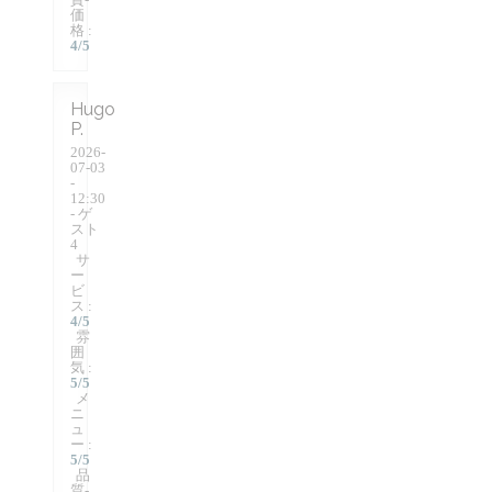
価
格
:
4
/5
Hugo
P
2026-
07-03
-
12:30
- ゲ
スト
4
サ
ー
ビ
ス
:
4
/5
雰
囲
気
:
5
/5
メ
ニ
ュ
ー
:
5
/5
品
質-