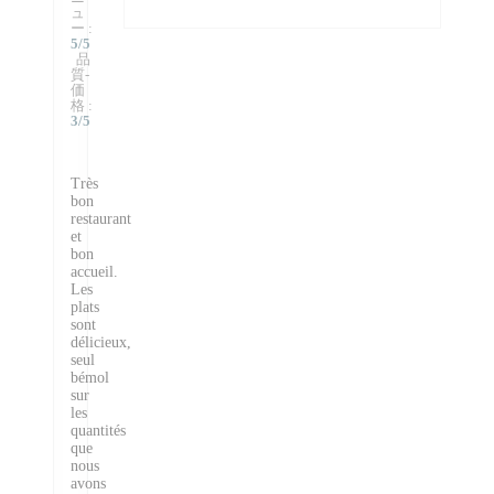
ュ
ー
:
5
/5
品
質-
価
格
:
3
/5
Très
bon
restaurant
et
bon
accueil.
Les
plats
sont
délicieux,
seul
bémol
sur
les
quantités
que
nous
avons