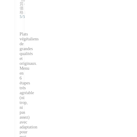
質-
価
格
:
5
/5
Plats
végétaliens
de
grandes
qualités
et
originaux.
Menu
en
6
étapes
très
agréable
(ni
trop,
ni
pas
assez)
avec
adaptation
pour
moi