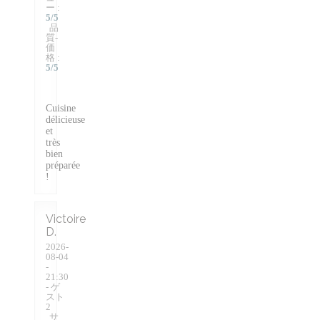
ー
:
5
/5
品
質-
価
格
:
5
/5
Cuisine
délicieuse
et
très
bien
préparée
!
Victoire
D
2026-
08-04
-
21:30
- ゲ
スト
2
サ