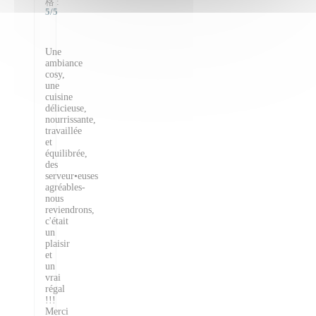
格
:
5
/5
Une
ambiance
cosy,
une
cuisine
délicieuse,
nourrissante,
travaillée
et
équilibrée,
des
serveur•euses
agréables-
nous
reviendrons,
c'était
un
plaisir
et
un
vrai
régal
!!!
Merci