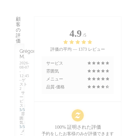
顧
客
の
4.9
評
/5
価
評価の平均 —
1373 レビュー
Grégory
M
2026-
サービス
08-07
雰囲気
-
12:45
メニュー
- ゲ
スト
品質-価格
2
サ
ー
ビ
ス
:
5
/5
雰
囲
気
:
5
/5
100% 証明された評価
メ
予約をしたお客様のみが評価できます
ニ