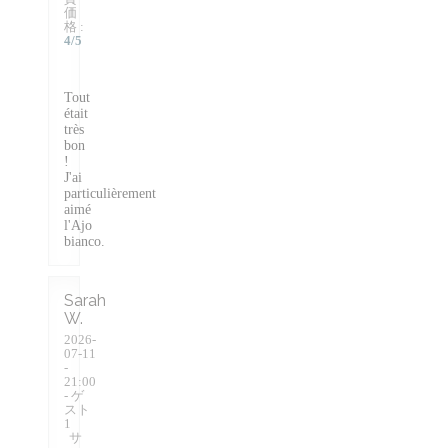
価
格
:
4
/5
Tout
était
très
bon
!
J'ai
particulièrement
aimé
l'Ajo
bianco.
Sarah
W
2026-
07-11
-
21:00
- ゲ
スト
1
サ