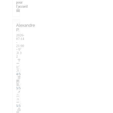
pour
l'accueil
🤗
Alexandre
P
2026-
07-14
-
21:00
- ゲ
スト
2
サ
ー
ビ
ス
:
4
/5
雰
囲
気
:
5
/5
メ
ニ
ュ
ー
:
5
/5
品
質-