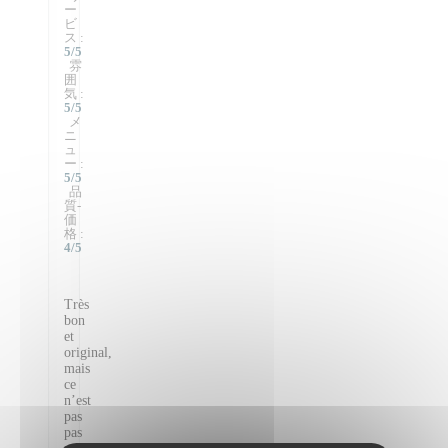
ー
ビ
ス
:
5
/5
雰
囲
気
:
5
/5
メ
ニ
ュ
ー
:
5
/5
品
質-
価
格
:
4
/5
Très
bon
et
original,
mais
ce
n’est
pas
pas