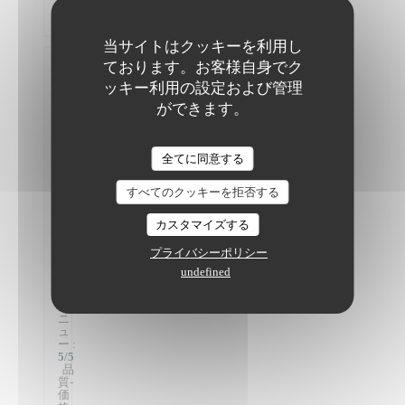
assez
copieux
当サイトはクッキーを利用し
ております。お客様自身でク
Madeleine
L
ッキー利用の設定および管理
2026-
ができます。
07-18
-
19:00
The Friendly Kitchen
- ゲ
全てに同意する
スト
2
すべてのクッキーを拒否する
サ
ー
ビ
カスタマイズする
ス
:
5
/5
プライバシーポリシー
雰
囲
undefined
気
:
5
/5
メ
ニ
ュ
ー
:
5
/5
品
質-
価