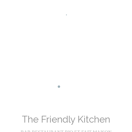
Facebook ((opent in een nieuw venste
Instagram ((opent in een nieuw ve
The Friendly Kitchen