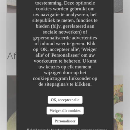
toestemming. Deze optionele
cookies worden gebruikt om
uw navigatie te analyseren, het
sitepubliek te meten, functies te
bieden (bijv. gerelateerd aan
sociale netwerken) of
gepersonaliseerde advertenties
The Friendly Kitchen
of inhoud weer te geven. Klik
op 'OK, accepteer alle', 'Weiger
Afbeeldingengalerij
alle' of 'Personaliseer' om uw
voorkeuren te beheren. U kunt
uw keuzes op elk moment
wijzigen door op het
cookiepictogram linksonder op
de sitepagina's te klikken.
OK, accepteer alle
Weiger alle cookies
Personaliseer
Beleid voor de bescherming van persoonsgegevens