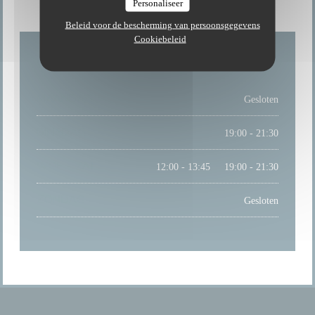
Personaliseer
Beleid voor de bescherming van persoonsgegevens
Cookiebeleid
MAANDAG
Gesloten
DINSDAG
19:00 - 21:30
WOE
-
ZAT
12:00 - 13:45
19:00 - 21:30
•
ZONDAG
Gesloten