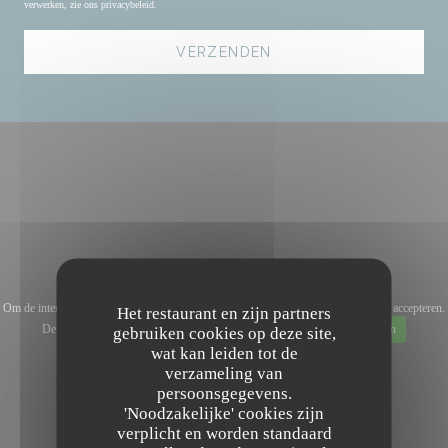
verwerken, zie ons
privacybeleid
.
Om de interactieve Waze-kaart weer te geven, moet u Waze Map (Google) cookies accepteren.
Het restaurant en zijn partners
Deze cookies kunnen navigatie- en locatiegegevens verzamelen.
Toestaan
gebruiken cookies op deze site,
wat kan leiden tot de
verzameling van
persoonsgegevens.
'Noodzakelijke' cookies zijn
verplicht en worden standaard