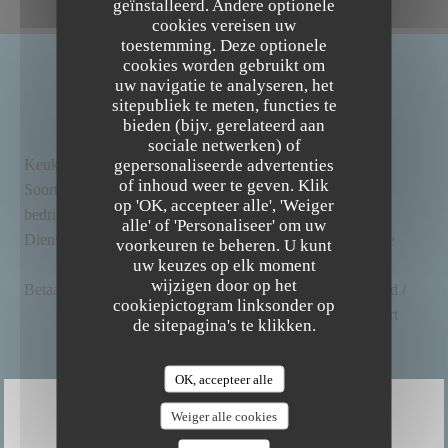
geïnstalleerd. Andere optionele
cookies vereisen uw
toestemming. Deze optionele
cookies worden gebruikt om
uw navigatie te analyseren, het
ALGEMENE INFORMATIE
sitepubliek te meten, functies te
bieden (bijv. gerelateerd aan
sociale netwerken) of
gepersonaliseerde advertenties
Keuken
lokaal, , Biologisch, Eigengemaakt, vers product
The Friendly Kitchen
of inhoud weer te geven. Klik
Soort
BAR RESTAURANT BIO ET FAIT MAISON,
op 'OK, accepteer alle', 'Weiger
bedrijf
Bistronomic Restaurant, Veganistisch restaurant
alle' of 'Personaliseer' om uw
Diensten
Wifi, Private Hire, Airconditioning, Geblokkeerde
voorkeuren te beheren. U kunt
uw keuzes op elk moment
toegang
wijzigen door op het
Betaalmethoden
Mobile payment, Zonder contact, Eurocard /
cookiepictogram linksonder op
Mastercard, Contant geld, Visa, Debetkaart
de sitepagina's te klikken.
OK, accepteer alle
Weiger alle cookies
OPENINGSTIJDEN