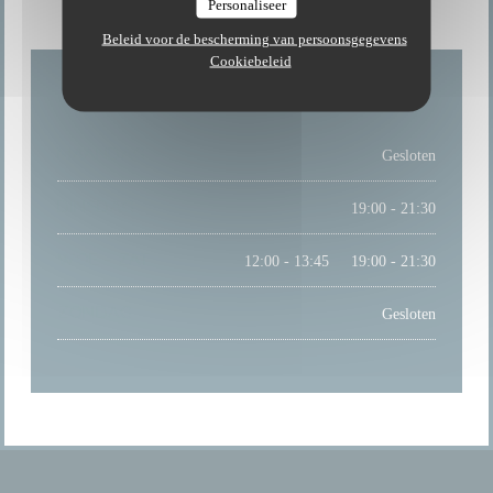
Personaliseer
Beleid voor de bescherming van persoonsgegevens
Cookiebeleid
MAANDAG
Gesloten
DINSDAG
19:00 - 21:30
WOE
-
ZAT
12:00 - 13:45
19:00 - 21:30
•
ZONDAG
Gesloten