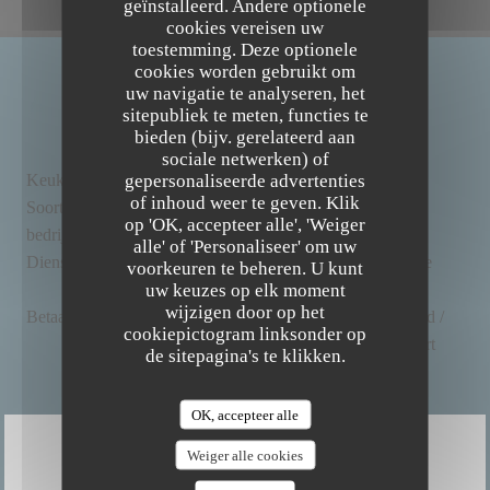
geïnstalleerd. Andere optionele
cookies vereisen uw
toestemming. Deze optionele
cookies worden gebruikt om
uw navigatie te analyseren, het
ALGEMENE INFORMATIE
sitepubliek te meten, functies te
bieden (bijv. gerelateerd aan
sociale netwerken) of
gepersonaliseerde advertenties
Keuken
lokaal, , Biologisch, Eigengemaakt, vers product
The Friendly Kitchen
of inhoud weer te geven. Klik
Soort
BAR RESTAURANT BIO ET FAIT MAISON,
op 'OK, accepteer alle', 'Weiger
bedrijf
Bistronomic Restaurant, Veganistisch restaurant
alle' of 'Personaliseer' om uw
Diensten
Wifi, Private Hire, Airconditioning, Geblokkeerde
voorkeuren te beheren. U kunt
uw keuzes op elk moment
toegang
wijzigen door op het
Betaalmethoden
Mobile payment, Zonder contact, Eurocard /
cookiepictogram linksonder op
Mastercard, Contant geld, Visa, Debetkaart
de sitepagina's te klikken.
OK, accepteer alle
Weiger alle cookies
OPENINGSTIJDEN