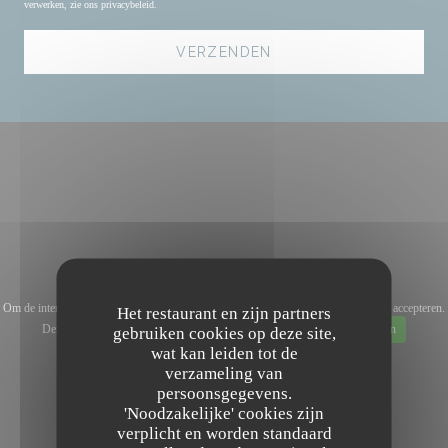
verwerken, zie ons
privacybeleid
.
Om de interactieve Waze-kaart weer te geven, moet u Waze Map (Google) cookies accepteren.
Het restaurant en zijn partners
Deze cookies kunnen navigatie- en locatiegegevens verzamelen.
Toestaan
gebruiken cookies op deze site,
wat kan leiden tot de
verzameling van
persoonsgegevens.
'Noodzakelijke' cookies zijn
verplicht en worden standaard