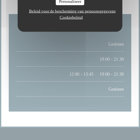
Personaliseer
Beleid voor de bescherming van persoonsgegevens
Cookiebeleid
MAANDAG
Gesloten
DINSDAG
19:00 - 21:30
WOE
-
ZAT
12:00 - 13:45
19:00 - 21:30
•
ZONDAG
Gesloten