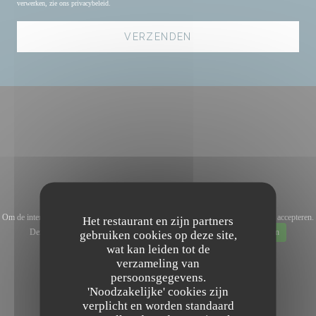
verwerken, zie ons
privacybeleid
.
Om de interactieve Waze-kaart weer te geven, moet u Waze Map (Google) cookies accepteren.
Het restaurant en zijn partners
Deze cookies kunnen navigatie- en locatiegegevens verzamelen.
Toestaan
gebruiken cookies op deze site,
wat kan leiden tot de
verzameling van
persoonsgegevens.
'Noodzakelijke' cookies zijn
verplicht en worden standaard