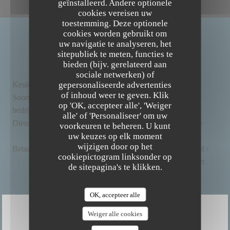
geïnstalleerd. Andere optionele
cookies vereisen uw
toestemming. Deze optionele
cookies worden gebruikt om
uw navigatie te analyseren, het
ALGEMENE INFORMATIE
sitepubliek te meten, functies te
bieden (bijv. gerelateerd aan
sociale netwerken) of
gepersonaliseerde advertenties
Keuken
lokaal, , Biologisch, Eigengemaakt, vers product
The Friendly Kitchen
of inhoud weer te geven. Klik
Soort
BAR RESTAURANT BIO ET FAIT MAISON,
op 'OK, accepteer alle', 'Weiger
bedrijf
Bistronomic Restaurant, Veganistisch restaurant
alle' of 'Personaliseer' om uw
Diensten
Wifi, Private Hire, Airconditioning, Geblokkeerde
voorkeuren te beheren. U kunt
uw keuzes op elk moment
toegang
wijzigen door op het
Betaalmethoden
Mobile payment, Zonder contact, Eurocard /
cookiepictogram linksonder op
Mastercard, Contant geld, Visa, Debetkaart
de sitepagina's te klikken.
OK, accepteer alle
Weiger alle cookies
OPENINGSTIJDEN