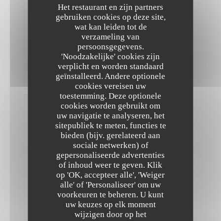
Het restaurant en zijn partners
Staff
were
gebruiken cookies op deze site,
all
wat kan leiden tot de
super
verzameling van
friendly
persoonsgegevens.
and
informative
'Noodzakelijke' cookies zijn
as
verplicht en worden standaard
well!
geïnstalleerd. Andere optionele
Merci!
cookies vereisen uw
toestemming. Deze optionele
cookies worden gebruikt om
Virginie
F
uw navigatie te analyseren, het
sitepubliek te meten, functies te
2026-
07-08
bieden (bijv. gerelateerd aan
-
sociale netwerken) of
20:00
-
gepersonaliseerde advertenties
The Friendly Kitchen
Gasten
of inhoud weer te geven. Klik
2
op 'OK, accepteer alle', 'Weiger
Service
:
4
/5
Atmosfeer
alle' of 'Personaliseer' om uw
:
3
/5
Keuken
voorkeuren te beheren. U kunt
:
4
/5
Kwaliteit
uw keuzes op elk moment
/ Prijs
:
4
/5
wijzigen door op het