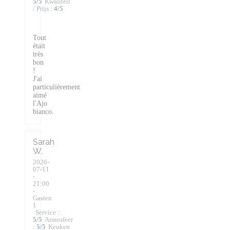
5
/5
Kwaliteit
/ Prijs
:
4
/5
Tout
était
très
bon
!
J'ai
particulièrement
aimé
l'Ajo
bianco.
Sarah
W
2026-
07-11
-
21:00
-
Gasten
1
Service
:
5
/5
Atmosfeer
:
5
/5
Keuken