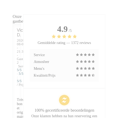
Onze
gastbeoordelingen
4.9
Victoire
/5
D
2026-
Gemiddelde rating —
1372 reviews
08-04
-
21:30
Service
-
Gasten
Atmosfeer
2
Service
:
Menu's
5
/5
Atmosfeer
:
5
/5
Keuken
Kwaliteit/Prijs
:
5
/5
Kwaliteit
/ Prijs
:
4
/5
Très
bon
et
100% gecertificeerde beoordelingen
original,
Onze klanten hebben na hun reservering een
mais