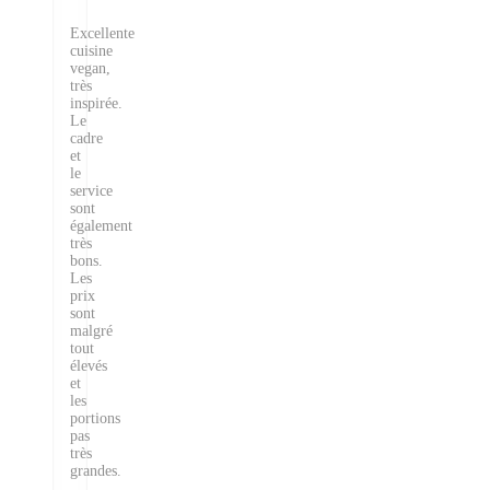
Excellente
cuisine
vegan,
très
inspirée.
Le
cadre
et
le
service
sont
également
très
bons.
Les
prix
sont
malgré
tout
élevés
et
les
portions
pas
très
grandes.