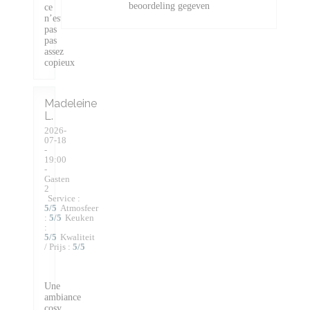
beoordeling gegeven
ce
n’est
pas
pas
assez
copieux
Madeleine
L
2026-
07-18
-
19:00
-
Gasten
2
Service
:
5
/5
Atmosfeer
:
5
/5
Keuken
:
5
/5
Kwaliteit
/ Prijs
:
5
/5
Une
ambiance
cosy,