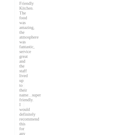
Friendly
Kitchen.
The
food
was
amazing,
the
atmosphere
was
fantastic,
service
great
and
the
staff
lived
up
to
their
name...super
friendly.
I
would
definitely
recommend
this
for
any