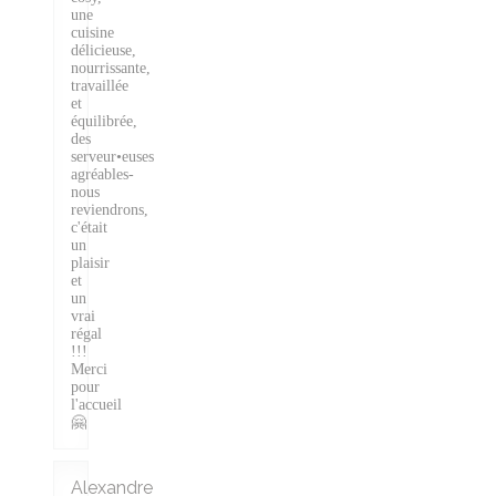
une
cuisine
délicieuse,
nourrissante,
travaillée
et
équilibrée,
des
serveur•euses
agréables-
nous
reviendrons,
c'était
un
plaisir
et
un
vrai
régal
!!!
Merci
pour
l'accueil
🤗
Alexandre