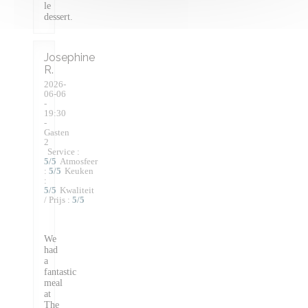
le
dessert.
Josephine
R
2026-
06-06
-
19:30
-
Gasten
2
Service
:
5
/5
Atmosfeer
:
5
/5
Keuken
:
5
/5
Kwaliteit
/ Prijs
:
5
/5
We
had
a
fantastic
meal
at
The