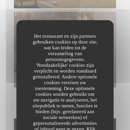
Het restaurant en zijn partners
gebruiken cookies op deze site,
wat kan leiden tot de
verzameling van
persoonsgegevens.
'Noodzakelijke' cookies zijn
verplicht en worden standaard
geïnstalleerd. Andere optionele
cookies vereisen uw
toestemming. Deze optionele
cookies worden gebruikt om
uw navigatie te analyseren, het
sitepubliek te meten, functies te
NOS CRÉATIONS
bieden (bijv. gerelateerd aan
sociale netwerken) of
gepersonaliseerde advertenties
The Friendly Kitchen
of inhoud weer te geven. Klik