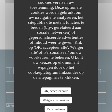
cookies vereisen uw
toestemming. Deze optionele
cookies worden gebruikt om
uw navigatie te analyseren, het
sitepubliek te meten, functies te
bieden (bijv. gerelateerd aan
sociale netwerken) of
gepersonaliseerde advertenties
The Friendly Kitchen
of inhoud weer te geven. Klik
op 'OK, accepteer alle', 'Weiger
alle' of 'Personaliseer' om uw
voorkeuren te beheren. U kunt
uw keuzes op elk moment
The Friendly Kitchen
wijzigen door op het
cookiepictogram linksonder op
de sitepagina's te klikken.
RESERVEER EEN TAFEL
OK, accepteer alle
NIEUWSBRIEF
Weiger alle cookies
Menu's
Personaliseer