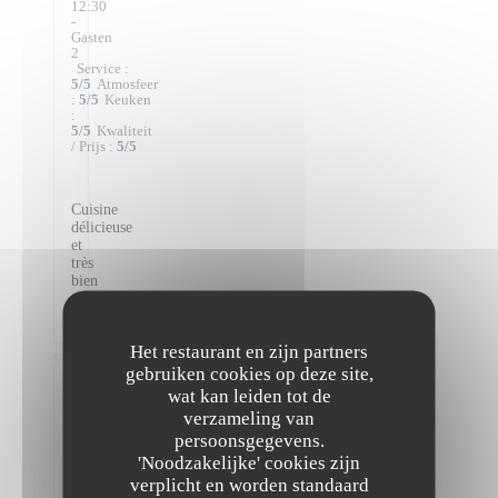
12:30
-
Gasten
2
Service
:
5
/5
Atmosfeer
:
5
/5
Keuken
:
5
/5
Kwaliteit
/ Prijs
:
5
/5
Cuisine
délicieuse
et
très
bien
préparée
!
Het restaurant en zijn partners
gebruiken cookies op deze site,
Victoire
wat kan leiden tot de
D
verzameling van
2026-
persoonsgegevens.
08-04
-
'Noodzakelijke' cookies zijn
21:30
verplicht en worden standaard
-