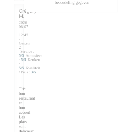
beoordeling gegeven
Grégory
M
2026-
08-07
-
12:45
-
Gasten
2
Service
:
5
/5
Atmosfeer
:
5
/5
Keuken
:
5
/5
Kwaliteit
/ Prijs
:
3
/5
Très
bon
restaurant
et
bon
accueil.
Les
plats
sont
délicieux,