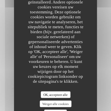
Gasten
geïnstalleerd. Andere optionele
2
cookies vereisen uw
Service
:
toestemming. Deze optionele
5
/5
Atmosfeer
:
5
/5
Keuken
cookies worden gebruikt om
:
uw navigatie te analyseren, het
5
/5
Kwaliteit
/ Prijs
:
4
/5
sitepubliek te meten, functies te
bieden (bijv. gerelateerd aan
sociale netwerken) of
Très
gepersonaliseerde advertenties
bon
The Friendly Kitchen
of inhoud weer te geven. Klik
et
op 'OK, accepteer alle', 'Weiger
original,
mais
alle' of 'Personaliseer' om uw
ce
voorkeuren te beheren. U kunt
n’est
uw keuzes op elk moment
pas
wijzigen door op het
pas
assez
cookiepictogram linksonder op
copieux
de sitepagina's te klikken.
Madeleine
OK, accepteer alle
L
2026-
Weiger alle cookies
07-18
-