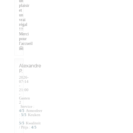
un
plaisir
et
un
vrai
régal
!!!
Merci
pour
l'accueil
🤗
Alexandre
P
2026-
07-14
-
21:00
-
Gasten
2
Service
:
4
/5
Atmosfeer
:
5
/5
Keuken
:
5
/5
Kwaliteit
/ Prijs
:
4
/5