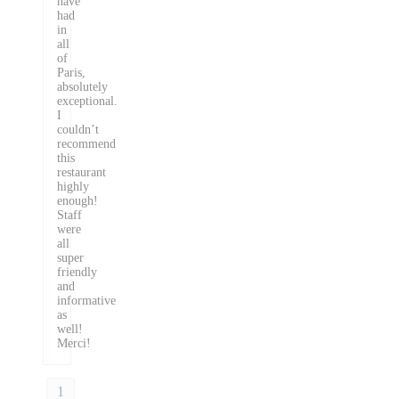
have
had
in
all
of
Paris,
absolutely
exceptional.
I
couldn’t
recommend
this
restaurant
highly
enough!
Staff
were
all
super
friendly
and
informative
as
well!
Merci!
1