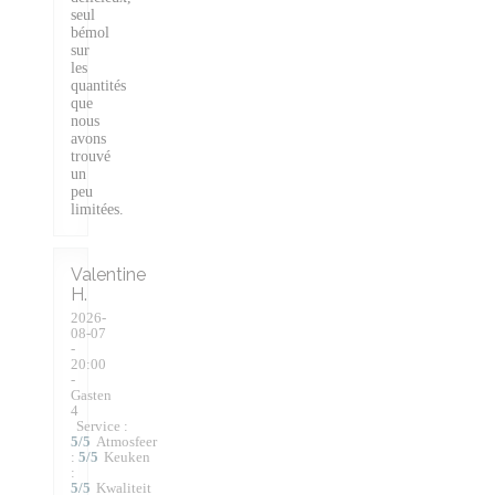
seul
bémol
sur
les
quantités
que
nous
avons
trouvé
un
peu
limitées.
Valentine
H
2026-
08-07
-
20:00
-
Gasten
4
Service
:
5
/5
Atmosfeer
:
5
/5
Keuken
:
5
/5
Kwaliteit