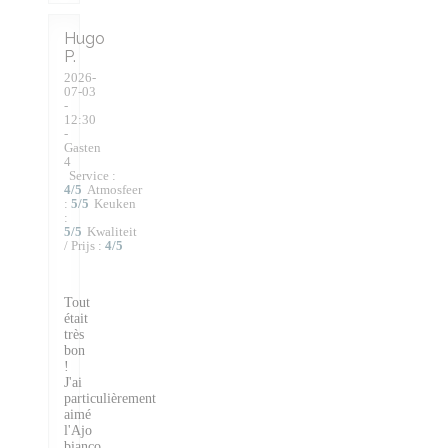
Hugo
P
2026-
07-03
-
12:30
-
Gasten
4
Service
:
4
/5
Atmosfeer
:
5
/5
Keuken
:
5
/5
Kwaliteit
/ Prijs
:
4
/5
Tout
était
très
bon
!
J'ai
particulièrement
aimé
l'Ajo
bianco.