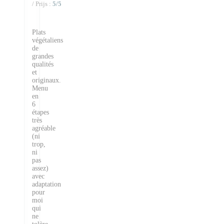
/ Prijs
:
5
/5
Plats
végétaliens
de
grandes
qualités
et
originaux.
Menu
en
6
étapes
très
agréable
(ni
trop,
ni
pas
assez)
avec
adaptation
pour
moi
qui
ne