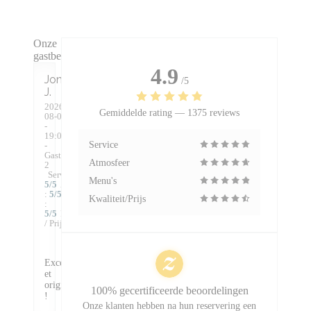
Onze
gastbeoordelingen
4.9
Jonathan
/5
J
2026-
Gemiddelde rating —
1375 reviews
08-08
-
19:00
Service
-
Gasten
Atmosfeer
2
Service
:
Menu's
5
/5
Atmosfeer
:
5
/5
Keuken
Kwaliteit/Prijs
:
5
/5
Kwaliteit
/ Prijs
:
5
/5
Excellent
et
original
100% gecertificeerde beoordelingen
!
Onze klanten hebben na hun reservering een