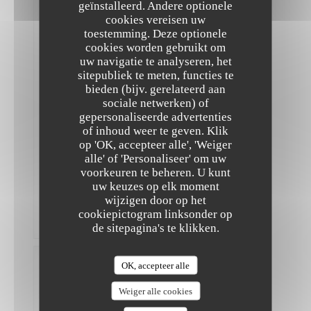
Gasten
geïnstalleerd. Andere optionele
2
cookies vereisen uw
Service
:
toestemming. Deze optionele
5
/5
Atmosfeer
:
5
/5
Keuken
cookies worden gebruikt om
:
uw navigatie te analyseren, het
5
/5
Kwaliteit
/ Prijs
:
4
/5
sitepubliek te meten, functies te
bieden (bijv. gerelateerd aan
sociale netwerken) of
Très
gepersonaliseerde advertenties
bon
The Friendly Kitchen
of inhoud weer te geven. Klik
et
op 'OK, accepteer alle', 'Weiger
original,
mais
alle' of 'Personaliseer' om uw
ce
voorkeuren te beheren. U kunt
n’est
uw keuzes op elk moment
pas
wijzigen door op het
pas
assez
cookiepictogram linksonder op
copieux
de sitepagina's te klikken.
Madeleine
OK, accepteer alle
L
2026-
Weiger alle cookies
07-18
-