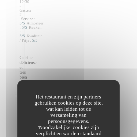
12:30
-
Gasten
2
Service
:
5
/5
Atmosfeer
:
5
/5
Keuken
:
5
/5
Kwaliteit
/ Prijs
:
5
/5
Cuisine
délicieuse
et
très
bien
préparée
!
Het restaurant en zijn partners
gebruiken cookies op deze site,
Victoire
wat kan leiden tot de
D
verzameling van
2026-
persoonsgegevens.
08-04
-
'Noodzakelijke' cookies zijn
21:30
verplicht en worden standaard
-