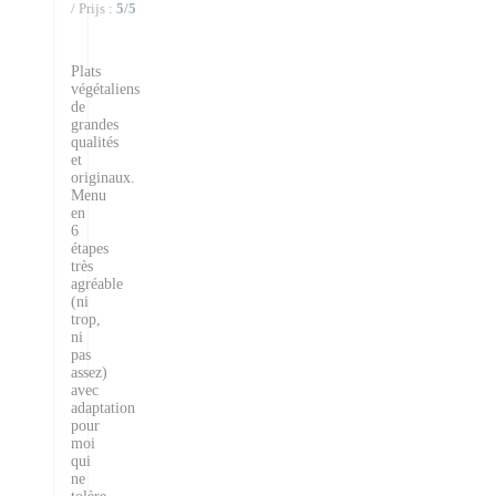
/ Prijs
:
5
/5
Plats
végétaliens
de
grandes
qualités
et
originaux.
Menu
en
6
étapes
très
agréable
(ni
trop,
ni
pas
assez)
avec
adaptation
pour
moi
qui
ne