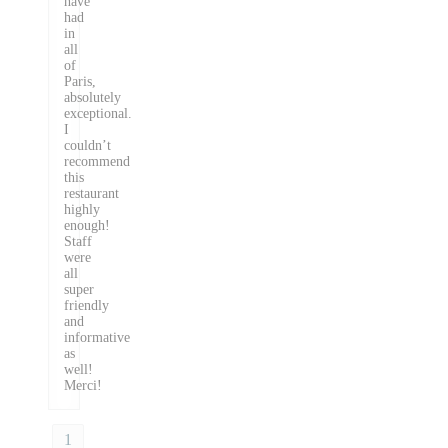
have
had
in
all
of
Paris,
absolutely
exceptional.
I
couldn’t
recommend
this
restaurant
highly
enough!
Staff
were
all
super
friendly
and
informative
as
well!
Merci!
1