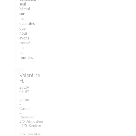
seul
bémol
sur
les
quantités
que
nous
avons
trouvé
un
peu
limitées.
Valentine
H
2026-
08-07
-
20:00
-
Gasten
4
Service
:
5
/5
Atmosfeer
:
5
/5
Keuken
:
5
/5
Kwaliteit