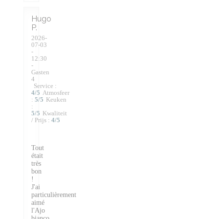
Hugo
P
2026-
07-03
-
12:30
-
Gasten
4
Service
:
4
/5
Atmosfeer
:
5
/5
Keuken
:
5
/5
Kwaliteit
/ Prijs
:
4
/5
Tout
était
très
bon
!
J'ai
particulièrement
aimé
l'Ajo
bianco.