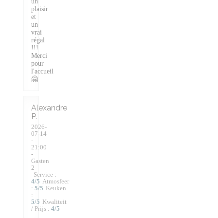
un
plaisir
et
un
vrai
régal
!!!
Merci
pour
l'accueil
🤗
Alexandre
P
2026-
07-14
-
21:00
-
Gasten
2
Service
:
4
/5
Atmosfeer
:
5
/5
Keuken
:
5
/5
Kwaliteit
/ Prijs
:
4
/5