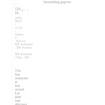
beoordeling gegeven
Grégory
M
2026-
08-07
-
12:45
-
Gasten
2
Service
:
5
/5
Atmosfeer
:
5
/5
Keuken
:
5
/5
Kwaliteit
/ Prijs
:
3
/5
Très
bon
restaurant
et
bon
accueil.
Les
plats
sont
délicieux,