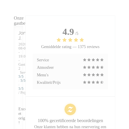
Onze
gastbeoordelingen
4.9
Jonathan
/5
J
2026-
Gemiddelde rating —
1375 reviews
08-08
-
19:00
Service
-
Gasten
Atmosfeer
2
Service
:
Menu's
5
/5
Atmosfeer
:
5
/5
Keuken
Kwaliteit/Prijs
:
5
/5
Kwaliteit
/ Prijs
:
5
/5
Excellent
et
original
100% gecertificeerde beoordelingen
!
Onze klanten hebben na hun reservering een