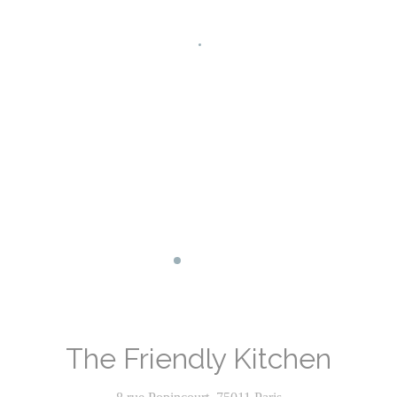
Facebook ((åpner i et nytt vindu))
Instagram ((åpner i et nytt vindu)
The Friendly Kitchen