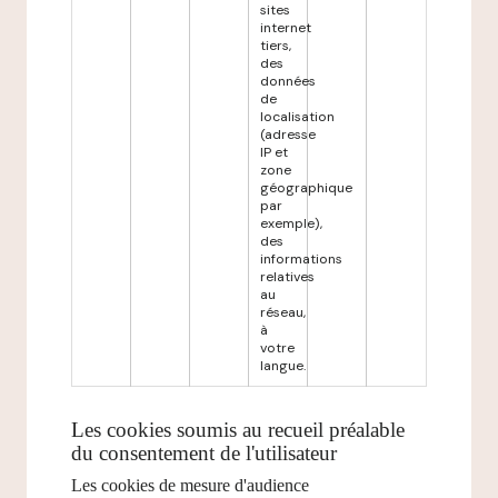
sites
internet
tiers,
des
données
de
localisation
(adresse
IP et
zone
géographique
par
exemple),
des
informations
relatives
au
réseau,
à
votre
langue.
Les cookies soumis au recueil préalable
du consentement de l'utilisateur
Les cookies de mesure d'audience