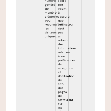
numéro
score
généré
bot
de
visant
manière
à
aléatoire
s'assurer
pour
que
reconnaître
l'utilisateur
les
n'est
visiteurs
pas
uniques.
un
robot),
des
informations
relatives
à vos
préférences
de
navigation
et
d'utilisation
du
site,
des
pages
du
restaurant
sur
les