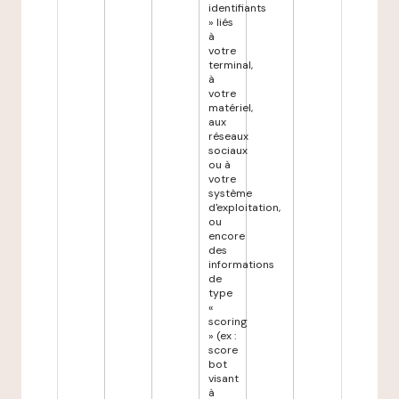
identifiants
» liés
à
votre
terminal,
à
votre
matériel,
aux
réseaux
sociaux
ou à
votre
système
d'exploitation,
ou
encore
des
informations
de
type
«
scoring
» (ex :
score
bot
visant
à