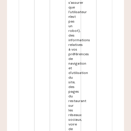
s'assurer
que
l'utilisateur
n'est
pas
un
robot),
des
informations
relatives
à vos
préférences
de
navigation
et
d'utilisation
du
site,
des
pages
du
restaurant
sur
les
réseaux
sociaux,
voire
de