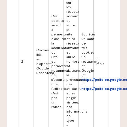
sur
les
réseaux
Ces
sociaux
cookies
ou
visent
entre
à
le
permettre
site
Sociétés
d'assurer
et les
utilisant
la
réseaux
de
sécurisation
sociaux,
tels
Cookies
du
et
cookies
liés
Site
sur le
: le
au
6
2
et
nombre
restaurant
dispositif
mois
permettent
de
et
Google
notamment
visiteurs,
Google
Recaptcha
de
la
(cf.
s'assurer
provenance
https://policies.google.
que
des
ou
l'utilisateur
utilisateurs
https://policies.google.
n'est
et les
pas
pages
un
visitées,
robot.
des
informations
de
type
«