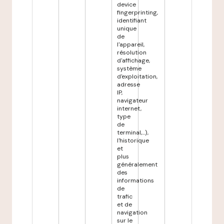
device
fingerprinting,
identifiant
unique
de
l'appareil,
résolution
d'affichage,
système
d'exploitation,
adresse
IP,
navigateur
internet,
type
de
terminal,...),
l'historique
et
plus
généralement
des
informations
de
trafic
et de
navigation
sur le