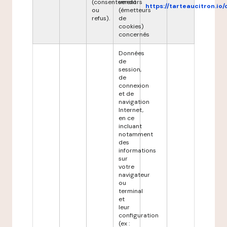
(consentement
vendors
https://tarteaucitron.io/
ou
(émetteurs
refus).
de
cookies)
concernés
Données
de
session,
de
connexion
et de
navigation
Internet,
en ce
incluant
notamment
des
informations
sur
votre
navigateur
ou
terminal
et
leur
configuration
(ex :