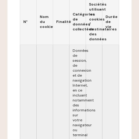
Sociétés
utilisant
Catégories
les
Nom
Durée
de
cookies
N°
du
Finalité
de
données
/
cookie
vie
collectées
destinataires
des
données
Données
de
session,
de
connexion
et de
navigation
Internet,
en ce
incluant
notamment
des
informations
sur
votre
navigateur
ou
terminal