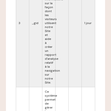
sur la
façon
dont
les
visiteurs
3
_gid
utilisent
1 jour
notre
Site
et
aide
à
créer
un
rapport
d'analyse
relatif
à la
navigation
sur
notre
Site.
Ce
système
permet
de
gérer