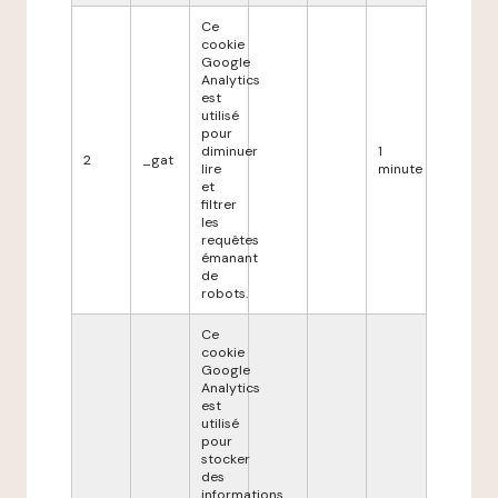
Ce
cookie
Google
Analytics
est
utilisé
pour
diminuer
1
2
_gat
lire
minute
et
filtrer
les
requêtes
émanant
de
robots.
Ce
cookie
Google
Analytics
est
utilisé
pour
stocker
des
informations