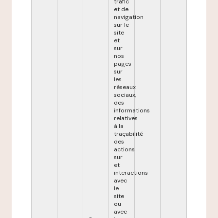
trafic
et de
navigation
sur le
site
et
sur
nos
pages
sur
les
réseaux
sociaux,
des
informations
relatives
à la
traçabilité
des
actions
sur
et
interactions
avec
le
site
ou
avec