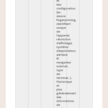
et
leur
configuration
(ex :
device
fingerprinting,
identifiant
unique
de
l'appareil,
résolution
d'affichage,
système
d'exploitation,
adresse
IP,
navigateur
internet,
type
de
terminal,...),
l'historique
et
plus
généralement
des
informations
de