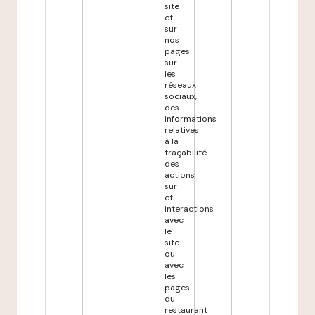
site
et
sur
nos
pages
sur
les
réseaux
sociaux,
des
informations
relatives
à la
traçabilité
des
actions
sur
et
interactions
avec
le
site
ou
avec
les
pages
du
restaurant