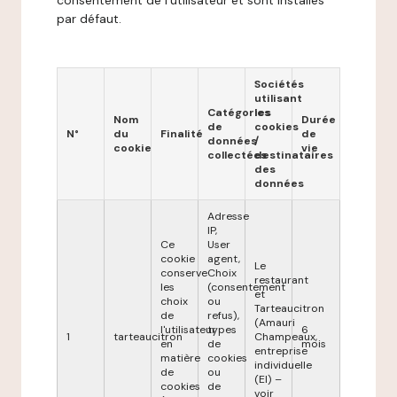
consentement de l'utilisateur et sont installés
par défaut.
Sociétés
utilisant
Catégories
les
Nom
Durée
de
cookies
N°
du
Finalité
de
données
/
cookie
vie
collectées
destinataires
des
données
Adresse
IP,
Ce
User
cookie
agent,
Le
conserve
Choix
restaurant
les
(consentement
et
choix
ou
Tarteaucitron
de
refus),
(Amauri
l'utilisateur
types
6
1
tarteaucitron
Champeaux,
en
de
mois
entreprise
matière
cookies
individuelle
de
ou
(EI) –
cookies
de
voir