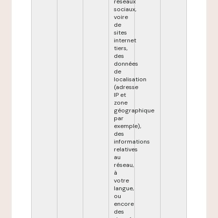
réseaux
sociaux,
voire
de
sites
internet
tiers,
des
données
de
localisation
(adresse
IP et
zone
géographique
par
exemple),
des
informations
relatives
au
réseau,
à
votre
langue,
ou
encore
des