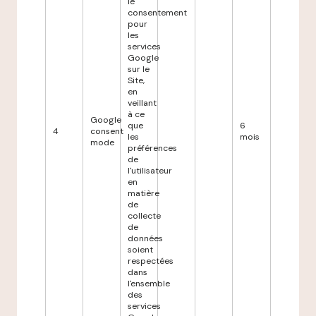
le
consentement
pour
les
services
Google
sur le
Site,
en
veillant
à ce
Google
que
6
4
consent
les
mois
mode
préférences
de
l'utilisateur
en
matière
de
collecte
de
données
soient
respectées
dans
l'ensemble
des
services