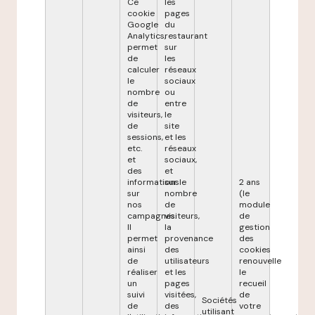
Ce
les
cookie
pages
Google
du
Analytics,
restaurant
permet
sur
de
les
calculer
réseaux
le
sociaux
nombre
ou
de
entre
visiteurs,
le
de
site
sessions,
et les
etc.
réseaux
et
sociaux,
des
et
informations
sur le
2 ans
sur
nombre
(le
nos
de
module
campagnes.
visiteurs,
de
Il
la
gestion
permet
provenance
des
ainsi
des
cookies
de
utilisateurs
renouvelle
réaliser
et les
le
un
pages
recueil
suivi
visitées,
de
Sociétés
de
des
votre
utilisant