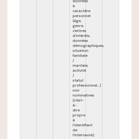
données
à
caractère
personnel
(âge,
genre,
centres
d'intérêts,
données
démographiques,
situation
familiale
/
maritale,
activité
/
statut
professionnel,...)
non
nominatives
(c'est-
à-
dire
propre
à
l'identifiant
de
l'internaute).