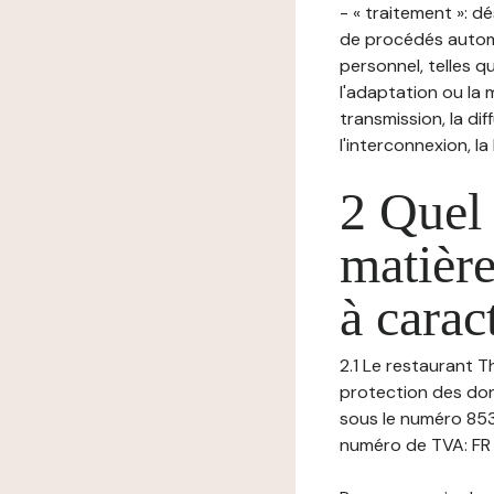
- « traitement »: 
de procédés autom
personnel, telles qu
l'adaptation ou la m
transmission, la di
l'interconnexion, la
2 Quel 
matière
à carac
2.1 Le restaurant T
protection des don
sous le numéro 853
numéro de TVA: FR 12