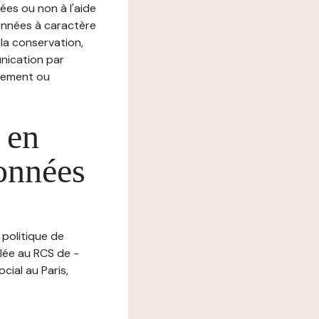
ées ou non à l'aide
nnées à caractère
, la conservation,
munication par
chement ou
 en
données
 politique de
lée au RCS de -
ial au Paris,