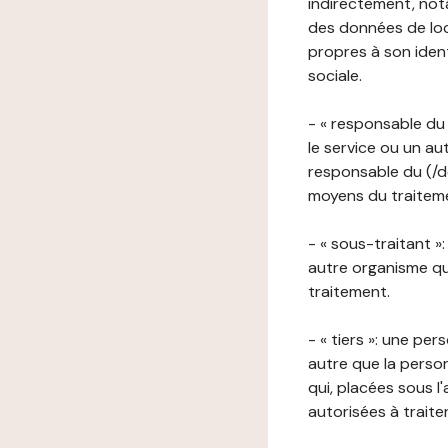
indirectement, nota
des données de loca
propres à son iden
sociale.
- « responsable du 
le service ou un au
responsable du (/de
moyens du traitemen
- « sous-traitant »
autre organisme qu
traitement.
- « tiers »: une pe
autre que la perso
qui, placées sous l
autorisées à traite