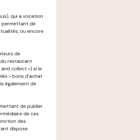
ssus), qui a vocation
ons permettant de
ctualités, ou encore
ateurs de
 du restaurant
nd collect ») si le
lés « bons d'achat
ais également de
rmettant de publier
termédiaire de ces
fonction des
urant dispose