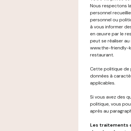
Nous respectons la
personnel recueilli
personnel ou politi
à vous informer de
en œuvre par le re
peut se réaliser au
www.the-friendly-ki
restaurant.
Cette politique de
données à caractèr
applicables.
Si vous avez des 
politique, vous po
après au paragraph
Les traitements 