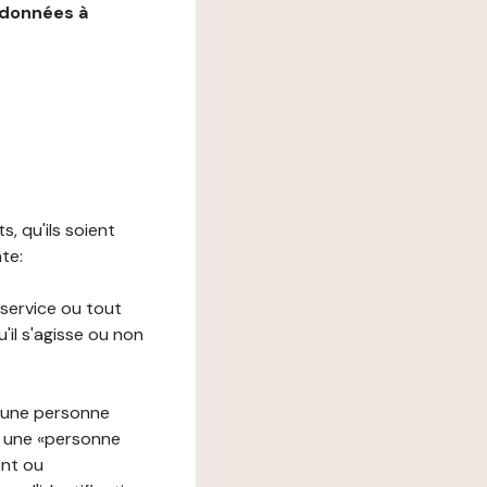
 données à
s, qu'ils soient
nte:
 service ou tout
il s'agisse ou non
à une personne
re une «personne
ent ou