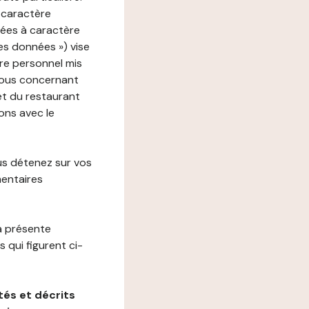
 caractère
nées à caractère
des données ») vise
re personnel mis
vous concernant
net du restaurant
ions avec le
us détenez sur vos
mentaires
a présente
 qui figurent ci-
és et décrits