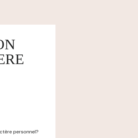
ON
ERE
actère personnel?