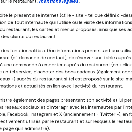
 sur le restaurant,
mentions légales
.
ite le présent site internet (cf. le « site » tel que défini ci-de
ion de tout internaute qui l’utilise ou le visite des informati
é du restaurant, les cartes et menus proposés, ainsi que ses a
r des clients du restaurant.
 des fonctionnalités et/ou informations permettant aux utilis
urant (cf. demande de contact), de réserver une table auprès
à une commande à emporter auprès du restaurant (en « click a
 un tel service, d'acheter des bons cadeaux (également appe
aux ») auprès du restaurant si tel est proposé sur le site, m
mations et actualités en lien avec l'activité du restaurant.
nistre également des pages présentant son activité et lui pe
s réseaux sociaux et d'interagir avec les internautes par l'in
le, Facebook, Instagram et X (anciennement « Twitter »), en 
ectivement utilisés par le restaurant et sur lesquels le resta
 page qu'il administre).