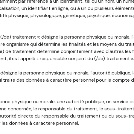
mment par référence à un identifiant, tel qu'un nom, un numér
lisation, un identifiant en ligne, ou à un ou plusieurs élément
tité physique, physiologique, génétique, psychique, économiqu
(/de) traitement »: désigne la personne physique ou morale, l'
tre organisme qui détermine les finalités et les moyens du tra
) de traitement détermine conjointement avec d'autres les fin
t, il est appelé « responsable conjoint du (/de) traitement ».
: désigne la personne physique ou morale, l'autorité publique, 
i traite des données à caractère personnel pour le compte 
rsonne physique ou morale, une autorité publique, un service 
nne concernée, le responsable du traitement, le sous-traitan
'autorité directe du responsable du traitement ou du sous-tra
r les données à caractère personnel.