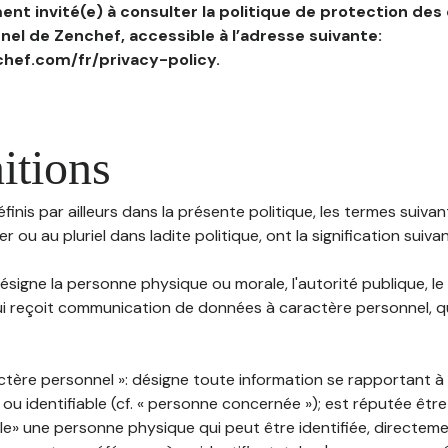
nt invité(e) à consulter la politique de protection des
el de Zenchef, accessible à l’adresse suivante:
hef.com/fr/privacy-policy.
itions
inis par ailleurs dans la présente politique, les termes suivant
r ou au pluriel dans ladite politique, ont la signification suiva
 désigne la personne physique ou morale, l'autorité publique, le
i reçoit communication de données à caractère personnel, qu'
ctère personnel »: désigne toute information se rapportant 
 ou identifiable (cf. « personne concernée »); est réputée êt
ble» une personne physique qui peut être identifiée, directem