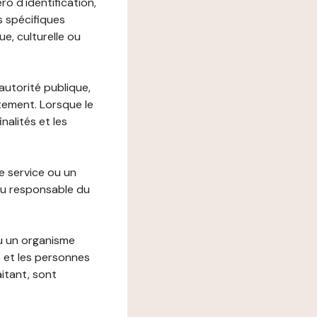
o d'identification,
s spécifiques
e, culturelle ou
autorité publique,
itement. Lorsque le
alités et les
le service ou un
du responsable du
ou un organisme
t et les personnes
itant, sont