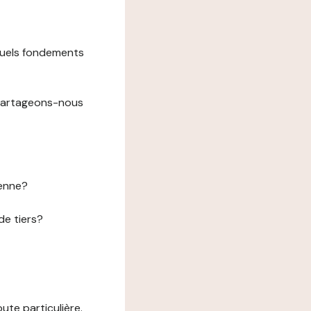
 quels fondements
 partageons-nous
éenne?
de tiers?
te particulière.