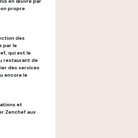
mis en œuvre par
son propre
ection des
 par le
f, qui est le
au restaurant de
ier des services
ou encore le
gations et
ter Zenchef aux