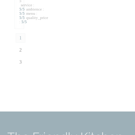
5
service
:
5
/5
ambience
:
5
/5
menu
:
5
/5
quality_price
:
5
/5
1
2
3