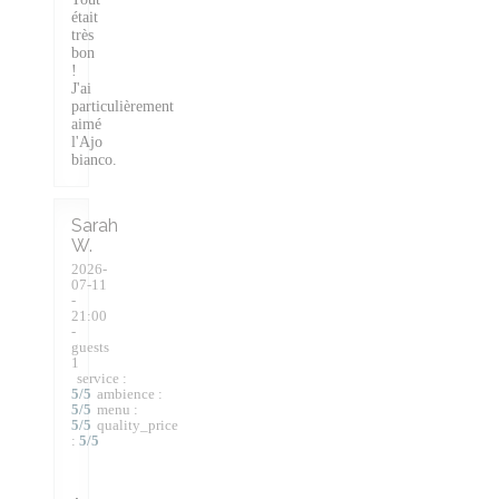
était
très
bon
!
J'ai
particulièrement
aimé
l'Ajo
bianco.
Sarah
W
2026-
07-11
-
21:00
-
guests
1
service
:
5
/5
ambience
:
5
/5
menu
:
5
/5
quality_price
:
5
/5