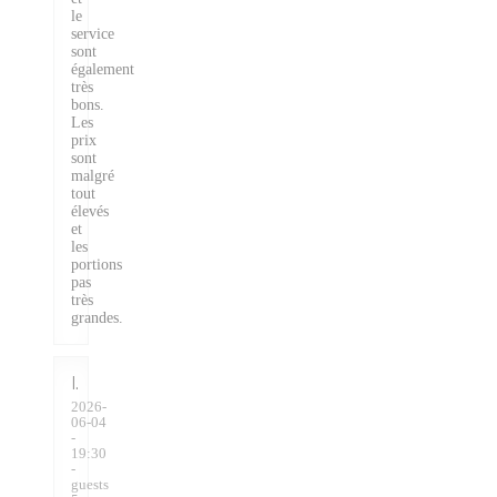
le
service
sont
également
très
bons.
Les
prix
sont
malgré
tout
élevés
et
les
portions
pas
très
grandes.
I
2026-
06-04
-
19:30
-
guests