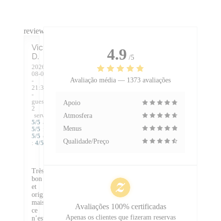
reviews_from_our_clients_following_booking
Victoire
4.9
D
/5
2026-
08-04
Avaliação média —
1373 avaliações
-
21:30
-
guests
Apoio
2
service
:
Atmosfera
5
/5
ambience
:
Menus
5
/5
menu
:
5
/5
quality_price
Qualidade/Preço
:
4
/5
Très
bon
et
original,
mais
Avaliações 100% certificadas
ce
Apenas os clientes que fizeram reservas
n’est