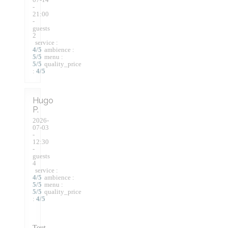
-
21:00
-
guests
2
service
:
4
/5
ambience
:
5
/5
menu
:
5
/5
quality_price
:
4
/5
Hugo
P
2026-
07-03
-
12:30
-
guests
4
service
:
4
/5
ambience
:
5
/5
menu
:
5
/5
quality_price
:
4
/5
Tout