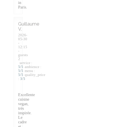
in
Paris.
Guillaume
V
2026-
05-30
-
12:15
-
guests
2
service
:
5
/5
ambience
:
5
/5
menu
:
5
/5
quality_price
:
3
/5
Excellente
cuisine
vegan,
très
inspirée.
Le
cadre
et