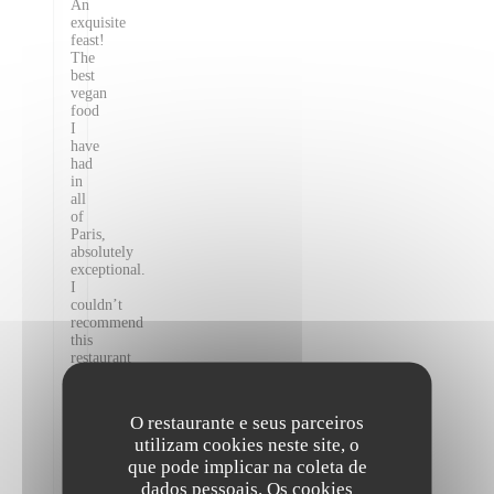
An
exquisite
feast!
The
best
vegan
food
I
have
had
in
all
of
Paris,
absolutely
exceptional.
I
couldn’t
recommend
this
restaurant
highly
enough!
Staff
O restaurante e seus parceiros
were
utilizam cookies neste site, o
all
super
que pode implicar na coleta de
friendly
dados pessoais. Os cookies