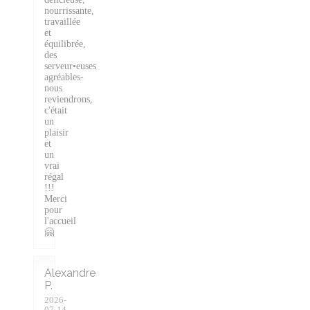
nourrissante,
travaillée
et
équilibrée,
des
serveur•euses
agréables-
nous
reviendrons,
c'était
un
plaisir
et
un
vrai
régal
!!!
Merci
pour
l'accueil
🤗
Alexandre
P
2026-
07-14