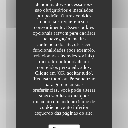
and
denominados «necessários»
informative
são obrigatórios e instalados
as
well!
por padrão. Outros cookies
Merci!
opcionais requerem seu
consentimento. Esses cookies
opcionais servem para analisar
Virginie
sua navegação, medir a
F
audiência do site, oferecer
2026-
funcionalidades (por exemplo,
07-08
relacionadas às redes sociais)
-
20:00
ou exibir publicidade ou
-
conteúdos personalizados.
guests
The Friendly Kitchen
2
Clique em 'OK, aceitar tudo',
service
:
'Recusar tudo' ou 'Personalizar'
4
/5
ambience
:
3
/5
menu
:
para gerenciar suas
4
/5
quality_price
preferências. Você pode alterar
:
4
/5
suas escolhas a qualquer
momento clicando no ícone de
cookie no canto inferior
Rebecca
esquerdo das páginas do site.
B
2026-
06-19
-