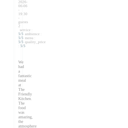
2026-
06-06
-
19:30
-
guests
2
service
:
5
/5
ambience
:
5
/5
menu
:
5
/5
quality_price
:
5
/5
We
had
a
fantastic
meal
at
The
Friendly
Kitchen.
The
food
was
amazing,
the
atmosphere