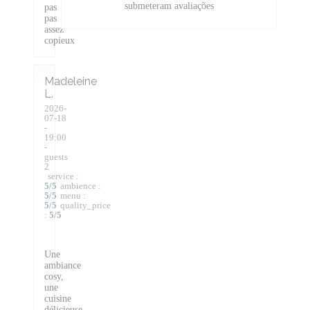
submeteram avaliações
pas
pas
assez
copieux
Madeleine
L
2026-
07-18
-
19:00
-
guests
2
service
:
5
/5
ambience
:
5
/5
menu
:
5
/5
quality_price
:
5
/5
Une
ambiance
cosy,
une
cuisine
délicieuse,