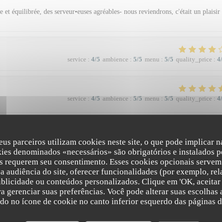
 et équilibrée, des serveur•euses agréables- nous reviendrons, c'était un plaisir
service
:
4
/5
ambience
:
5
/5
menu
:
5
/5
quality_price
:
4
service
:
4
/5
ambience
:
5
/5
menu
:
5
/5
quality_price
:
4
eus parceiros utilizam cookies neste site, o que pode implicar 
kies denominados «necessários» são obrigatórios e instalados p
s requerem seu consentimento. Esses cookies opcionais servem 
service
:
5
/5
ambience
:
5
/5
menu
:
5
/5
quality_price
:
5
a audiência do site, oferecer funcionalidades (por exemplo, rel
ublicidade ou conteúdos personalizados. Clique em 'OK, aceitar 
ara gerenciar suas preferências. Você pode alterar suas escolha
The Friendly Kitchen
s, absolutely exceptional. I couldn’t recommend this restaurant highly enough!
ndo no ícone de cookie no canto inferior esquerdo das páginas do