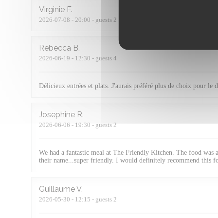
Virginie
F
2026-07-08
- 20:00 - guests 2
Rebecca
B
2026-06-19
- 12:30 - guests 4
Délicieux entrées et plats. J'aurais préféré plus de choix pour le d
Josephine
R
2026-06-06
- 19:30 - guests 2
We had a fantastic meal at The Friendly Kitchen. The food was am
their name...super friendly. I would definitely recommend this for
Guillaume
V
2026-05-30
- 12:15 - guests 2