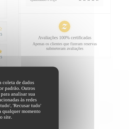
/5
Avaliações 100% certificadas
Apenas os clientes que fizeram reservas
submeteram avaliações
/5
na coleta de dados
or padrão. Outros
para analisar sua
/5
acionadas às redes
tudo', 'Recusar tudo'
s a qualquer momento
 site.