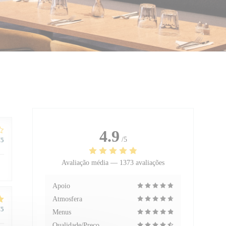
4.9
/5
/5
Avaliação média —
1373 avaliações
Apoio
Atmosfera
/5
Menus
Qualidade/Preço