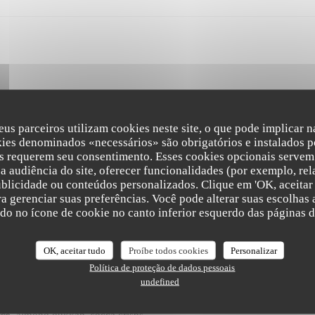
eus parceiros utilizam cookies neste site, o que pode implicar 
kies denominados «necessários» são obrigatórios e instalados p
s requerem seu consentimento. Esses cookies opcionais servem 
a audiência do site, oferecer funcionalidades (por exemplo, rel
ublicidade ou conteúdos personalizados. Clique em 'OK, aceitar 
ara gerenciar suas preferências. Você pode alterar suas escolha
The Friendly Kitchen
l pesto, pickled celery, pine nut crumble, basil shoots
ndo no ícone de cookie no canto inferior esquerdo das páginas do
OK, aceitar tudo
Proíbe todos cookies
Personalizar
Política de proteção de dados pessoais
undefined
uce, almond dukkah, socca crisps