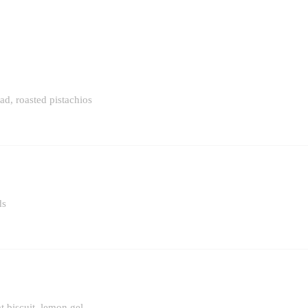
d, roasted pistachios
ds
t biscuit, lemon gel