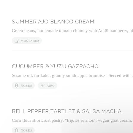
SUMMER AJO BLANCO CREAM
Green beans, homemade tomato chutney with Andliman berry, pickl
MOSTARDA
CUCUMBER & YUZU GAZPACHO
Sesame oil, furikake, granny smith apple brunoise - Served with a
NOZES
AIPO
BELL PEPPER TARTLET & SALSA MACHA
Corn flour shortcrust pastry, "frijoles refritos", vegan goat cream,
NOZES