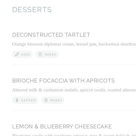
DESSERTS
DECONSTRUCTED TARTLET
Orange blossom diplomat cream, fennel jam, buckwheat shortbrea
SOJA
NOZES
BRIOCHE FOCACCIA WITH APRICOTS
Almond milk & cardamom malabi, apricot coulis, roasted almon
GLÚTEN
NOZES
LEMON & BLUEBERRY CHEESECAKE
Blueberry coulis with raspberry vinegar, rose & sweet dukkah, oa