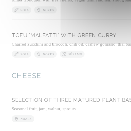
SOJA
NOZES
TOFU "MALFATTI" WITH GREEN CURRY
Charred zucchini and broccoli, chili oil, cashew gomasio, thai bas
SOJA
NOZES
SÉSAMO
CHEESE
SELECTION OF THREE MATURED PLANT BA
Seasonal fruit, jam, walnut, sprouts
NOZES