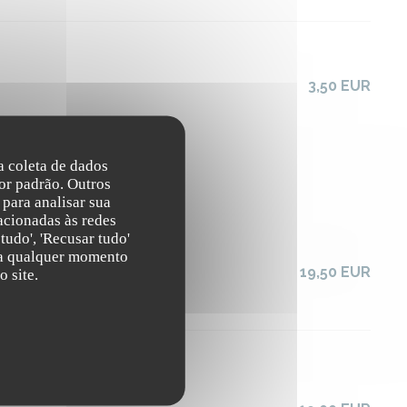
3,50 EUR
na coleta de dados
or padrão. Outros
para analisar sua
acionadas às redes
tudo', 'Recusar tudo'
s a qualquer momento
19,50 EUR
 site.