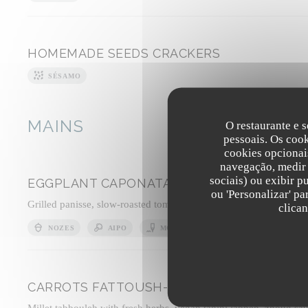
HOMEMADE SEEDS CRACKERS
SÉSAMO
MAINS
O restaurante e s
pessoais. Os coo
cookies opcionai
navegação, medir 
sociais) ou exibir p
EGGPLANT CAPONATA WITH OLIVES
ou 'Personalizar' p
Grilled panisse, slow-roasted tomato sauce with mild harissa, basi
clica
NOZES
AIPO
MOSTARDA
CARROTS FATTOUSH-STYLE
Millet tabbouleh with fresh herbs, vegan tahini labneh, zhoug sa