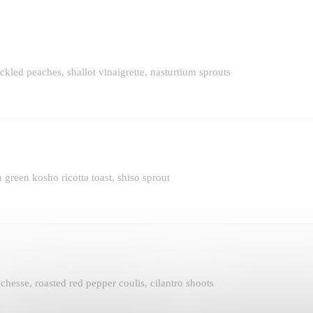
ed peaches, shallot vinaigrette, nasturtium sprouts
 green kosho ricotta toast, shiso sprout
 chesse, roasted red pepper coulis, cilantro shoots