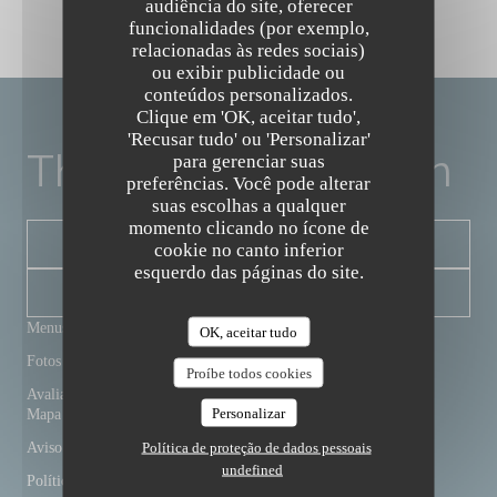
audiência do site, oferecer
funcionalidades (por exemplo,
relacionadas às redes sociais)
ou exibir publicidade ou
conteúdos personalizados.
The Friendly Kitchen
Clique em 'OK, aceitar tudo',
'Recusar tudo' ou 'Personalizar'
The Friendly Kitchen
para gerenciar suas
preferências. Você pode alterar
suas escolhas a qualquer
momento clicando no ícone de
RESERVAR UMA MESA
cookie no canto inferior
esquerdo das páginas do site.
NEWSLETTER
Menus
OK, aceitar tudo
Fotos
Proíbe todos cookies
Avaliações
Personalizar
Mapa e Contacto
Política de proteção de dados pessoais
Aviso Legal
undefined
Política de proteção de dados pessoais