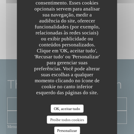
consentimento. Esses cookies
opcionais servem para analisar
sua navegação, medir a
audiência do site, oferecer
funcionalidades (por exemplo,
relacionadas às redes sociais)
ou exibir publicidade ou
conteúdos personalizados.
The Friendly Kitchen
Clique em 'OK, aceitar tudo',
'Recusar tudo' ou 'Personalizar'
para gerenciar suas
preferências. Você pode alterar
suas escolhas a qualquer
The Friendly Kitchen
momento clicando no ícone de
cookie no canto inferior
esquerdo das páginas do site.
RESERVAR UMA MESA
OK, aceitar tudo
NEWSLETTER
Proíbe todos cookies
Menus
Personalizar