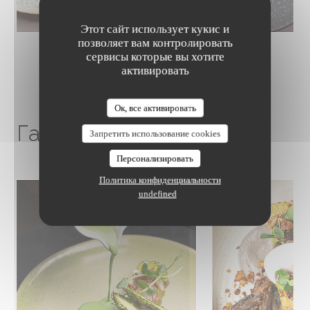
Этот сайт использует кукис и
позволяет вам контролировать
сервисы которые вы хотите
активировать
The Friendly Kitchen
Ок, все активировать
Галерея изображений
Запретить использование cookies
Персонализировать
Политика конфиденциальности
undefined