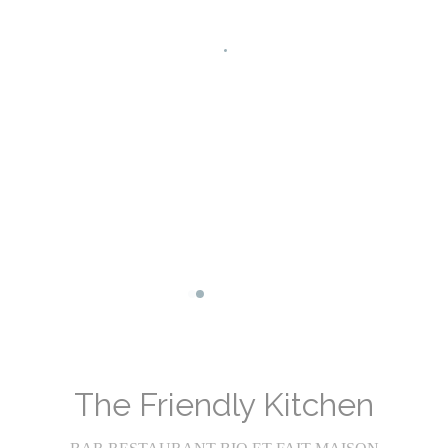
Все это сопровождается прекрасным выбором
натуральных и биодинамических вин, крафтового пива
Facebook ((открывается в новом ок
Instagram ((открывается в ново
и других органических напитков (с алкоголем или без
него).
The Friendly Kitchen