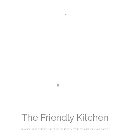
Все это сопровождается прекрасным выбором
натуральных и биодинамических вин, крафтового пива
Facebook ((открывается в новом ок
Instagram ((открывается в ново
и других органических напитков (с алкоголем или без
него).
The Friendly Kitchen