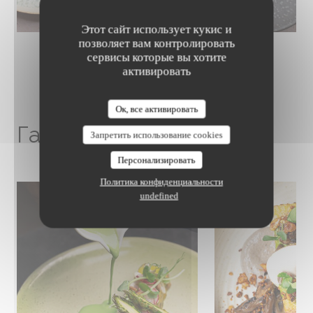
Этот сайт использует кукис и
позволяет вам контролировать
сервисы которые вы хотите
активировать
The Friendly Kitchen
Ок, все активировать
Галерея изображений
Запретить использование cookies
Персонализировать
Политика конфиденциальности
undefined