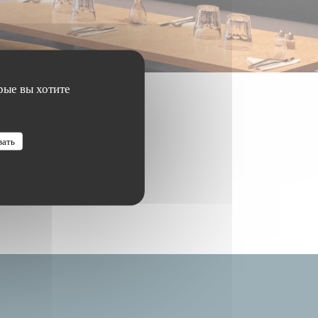
рые вы хотите
вать