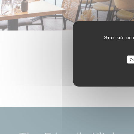
Этот сайт ис
Ок