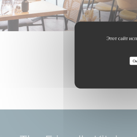
Этот сайт ис
Ок