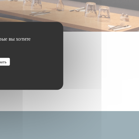
рые вы хотите
вать