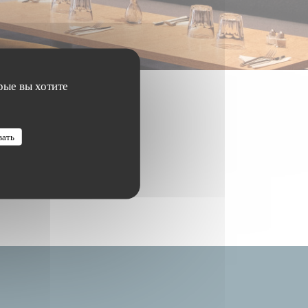
рые вы хотите
вать