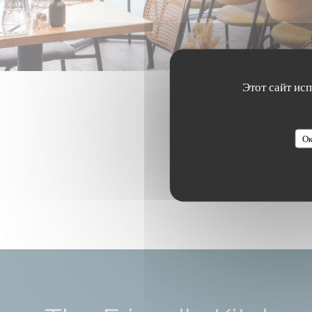
Этот сайт ис
Ок